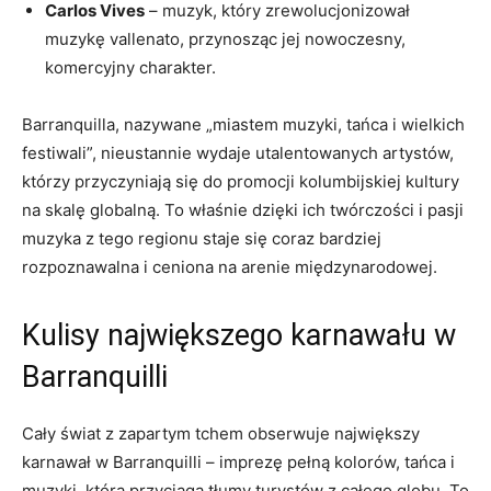
Carlos ‍Vives
– muzyk, który zrewolucjonizował
muzykę vallenato, przynosząc jej nowoczesny,
komercyjny charakter.
Barranquilla, nazywane „miastem‌ muzyki, tańca⁢ i wielkich
festiwali”, nieustannie wydaje utalentowanych‌ artystów,
którzy przyczyniają ⁣się do promocji⁢ kolumbijskiej kultury
na skalę globalną.⁤ To właśnie dzięki‌ ich twórczości i ​pasji
muzyka z tego regionu​ staje się coraz bardziej
rozpoznawalna i ceniona na arenie międzynarodowej.
Kulisy największego karnawału ⁤w
Barranquilli
Cały świat z​ zapartym‌ tchem ‍obserwuje​ największy
⁢karnawał ‍w Barranquilli – imprezę pełną kolorów,⁢ tańca i​
muzyki, która przyciąga ⁣tłumy turystów ‌z⁣ całego globu. To