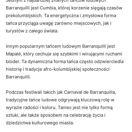
Jednym z najbardziej znanych tańców ludowych
Barranquilli jest Cumbia, której ​korzenie ⁤sięgają czasów
prekolumbijskich. Ta energetyczna i⁣ zmysłowa forma
tańca przyciąga⁢ uwagę⁣ zarówno miejscowych, jak⁢ i
turystów‌ z całego⁢ świata.
Innym ⁣popularnym ⁤tańcem ludowym Barranquilli‌ jest
⁣Mapalé, który cechuje się szybkimi i wirującymi ruchami
bioder. Ta dynamiczna⁢ forma tańca często odzwierciedla ​
historię i tradycje afro-kolumbijskiej społeczności
Barranquilli.
Podczas festiwali takich ‍jak Carnaval de ‍Barranquilla,
⁢tradycyjne tańce ludowe odgrywają ⁢kluczową rolę w
wyrazie radości i koloru. Taniec jest⁣ nie tylko formą⁤
sztuki, ale ‍także ⁣sposobem na celebrację życia ‍i
‍dziedzictwa ​kulturowego ​miasta.