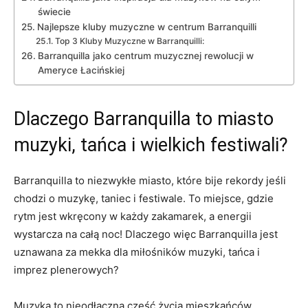
świecie
Najlepsze kluby muzyczne w centrum‌ Barranquilli
Top 3 Kluby ⁣Muzyczne w Barranquilli:
Barranquilla jako​ centrum ​muzycznej rewolucji w
Ameryce Łacińskiej
Dlaczego Barranquilla to ​miasto
muzyki, tańca‍ i‍ wielkich festiwali?
Barranquilla to⁤ niezwykłe miasto, które bije rekordy⁢ jeśli
chodzi o muzykę, taniec i festiwale. To⁣ miejsce, gdzie‍
rytm jest wkręcony⁤ w każdy zakamarek, a energii
⁣wystarcza na całą noc! Dlaczego więc‍ Barranquilla jest
uznawana ⁢za mekka dla miłośników muzyki, tańca i
imprez plenerowych?
Muzyka to nieodłączna⁢ część życia ⁣mieszkańców⁣