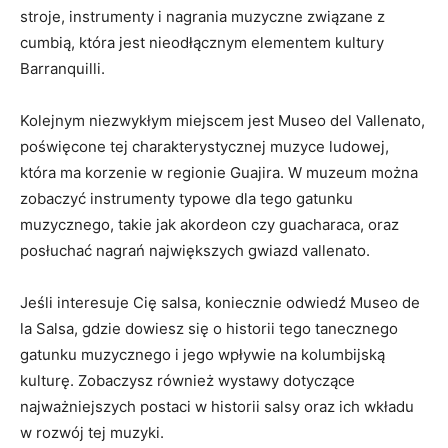
stroje,⁣ instrumenty i nagrania ⁤muzyczne związane z
cumbią,‌ która jest nieodłącznym ​elementem kultury
Barranquilli.
Kolejnym⁣ niezwykłym miejscem jest ‌Museo⁤ del Vallenato,
poświęcone‍ tej charakterystycznej muzyce ludowej,
która​ ma⁣ korzenie w regionie Guajira. W ‍muzeum można
zobaczyć ⁣instrumenty typowe dla tego gatunku
muzycznego, takie jak akordeon czy guacharaca, oraz‍
posłuchać​ nagrań największych gwiazd vallenato.
Jeśli interesuje Cię salsa,‌ koniecznie odwiedź Museo de
la Salsa, gdzie​ dowiesz się o historii tego tanecznego
gatunku‍ muzycznego i⁢ jego wpływie na kolumbijską
kulturę.⁤ Zobaczysz ‍również⁤ wystawy dotyczące⁢
najważniejszych ​postaci ⁣w ⁣historii‌ salsy oraz ich wkładu
w rozwój tej muzyki.