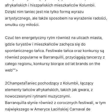
afrykańskich i hiszpańskich mieszkańców Kolumbii.
Dzięki​ nim ⁤taniec jest nie tylko formą wyrazu
⁣artystycznego, ale także⁣ sposobem na wyrażenie radości,⁤
smutku czy⁢ miłości.
Czuć ten energetyczny ‍rytm również ​na ulicach miasta,
⁢gdzie turystów i⁢ mieszkańców⁤ zachęca się do
spontanicznego tańca. Festiwale tańca oraz⁤ konkursy są⁣
również popularne w ​Barranquilli, przyciągają ⁣tancerzy z
całego regionu, ​konkursy biorące od lat brands​ on the
⁣web””>
2
Champeta
Taniec pochodzący z Kolumbii, łączący
elementy tańców afrykańskich, takich ⁢jak gwara, z⁤
nowoczesnymi ⁣rytmami muzycznymi.
Barranquilla ​słynie również⁣ z corocznych festiwali,⁣ w tym
największego w Ameryce‍ Łacińskiej Carnaval de