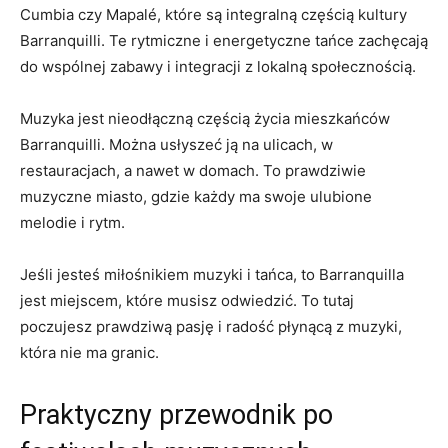
Cumbia czy ‍Mapalé, które ⁤są integralną ‍częścią kultury
Barranquilli. Te rytmiczne i energetyczne tańce zachęcają
do wspólnej zabawy i integracji z ‍lokalną⁣ społecznością.
Muzyka jest nieodłączną​ częścią ⁣życia mieszkańców
Barranquilli. Można usłyszeć ją ​na ulicach,⁤ w
restauracjach, a nawet w domach.⁤ To ⁤prawdziwie⁤
muzyczne miasto, gdzie ⁢każdy ma swoje ulubione
melodie⁤ i rytm.
Jeśli jesteś miłośnikiem​ muzyki‍ i tańca, to Barranquilla
jest miejscem, które musisz odwiedzić. To ⁢tutaj⁤
poczujesz prawdziwą pasję ​i radość płynącą⁤ z‍ muzyki,
⁢która ‌nie ma granic.
Praktyczny⁤ przewodnik po