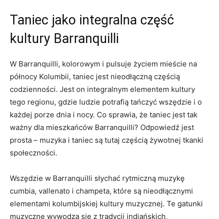
Taniec‍ jako integralna⁢ część‌
kultury Barranquilli
W Barranquilli, kolorowym ⁣i pulsuje życiem mieście ⁤na
północy ‌Kolumbii, taniec jest nieodłączną częścią
codzienności. Jest⁤ on integralnym elementem kultury
tego regionu,⁣ gdzie ludzie potrafią tańczyć⁣ wszędzie⁢ i⁤ o
każdej porze⁤ dnia i nocy. Co ​sprawia, że taniec ⁤jest tak
ważny dla mieszkańców ⁤Barranquilli? Odpowiedź ⁣jest
prosta – muzyka i⁣ taniec są tutaj częścią ‌żywotnej ‌tkanki
społeczności.
Wszędzie w​ Barranquilli słychać rytmiczną ‌muzykę
cumbia, vallenato i⁣ champeta, które ‌są nieodłącznymi
elementami kolumbijskiej kultury muzycznej. Te⁤ gatunki
muzyczne wywodzą‍ się z tradycji indiańskich,