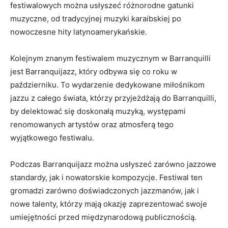
festiwalowych‍ można usłyszeć różnorodne⁤ gatunki
muzyczne, od tradycyjnej muzyki karaibskiej po
nowoczesne ‌hity ⁣latynoamerykańskie.
Kolejnym znanym festiwalem muzycznym w Barranquilli
jest⁤ Barranquijazz, który odbywa ​się co roku w
październiku. To wydarzenie dedykowane miłośnikom
jazzu z całego świata, którzy przyjeżdżają do Barranquilli,
by delektować się ⁣doskonałą muzyką, występami
renomowanych artystów oraz atmosferą ⁤tego
wyjątkowego festiwalu.
Podczas Barranquijazz można usłyszeć‌ zarówno jazzowe⁢
standardy,⁤ jak i nowatorskie ‌kompozycje. Festiwal ten
gromadzi zarówno ⁢doświadczonych jazzmanów,​ jak i
⁤nowe talenty, którzy mają okazję zaprezentować swoje
‍umiejętności przed międzynarodową⁢ publicznością.