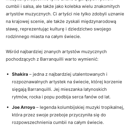
cumbii i salsa, ale także jako‌ kolebka ⁤wielu znakomitych
‌artystów muzycznych. ⁣Ci artyści nie tylko zdobyli uznanie⁤
na krajowej scenie, ale także zyskali międzynarodową
sławę, reprezentując kulturę i dziedzictwo swojego
rodzinnego miasta‍ na ‌całym⁤ świecie.
Wśród najbardziej znanych artystów muzycznych
pochodzących z ⁣Barranquilli warto wymienić:
Shakira
– ‍jedna‍ z najbardziej utalentowanych i
rozpoznawalnych artystek na świecie, której korzenie
‍sięgają ⁢Barranquilli. ‌Jej mieszanka‍ latynoskich
rytmów, rocka i popu ​podbija⁣ serca fanów​ od‌ lat.
Joe ⁢Arroyo
– legenda ‌kolumbijskiej⁣ muzyki tropikalnej,
która ⁣przez swoje⁢ przeboje przyczyniła się do
rozpowszechnienia cumbii na całym ​świecie.