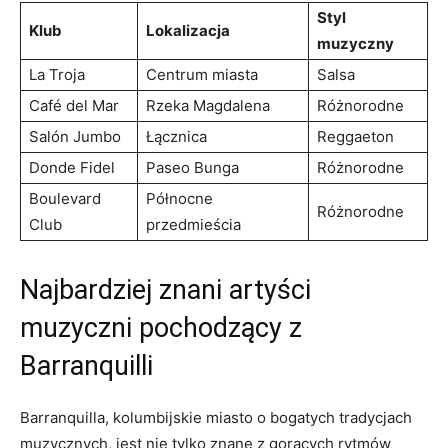
Styl
Klub
Lokalizacja
muzyczny
La Troja
Centrum miasta
Salsa
Café del Mar
Rzeka ⁢Magdalena
Różnorodne
Salón ⁢Jumbo
Łącznica
Reggaeton
Donde ‌Fidel
Paseo ⁢Bunga
Różnorodne
Boulevard
Północne
Różnorodne
Club
przedmieścia
Najbardziej ⁢znani artyści
muzyczni⁤ pochodzący ⁣z
Barranquilli
Barranquilla, kolumbijskie miasto o bogatych‍ tradycjach
muzycznych, ⁢jest nie tylko znane z ‌gorących ⁢rytmów