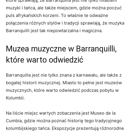
które⁣ sprawiają, ⁣że ​Barranquilla⁢ jest ⁢nie tylko ⁢miastem
muzyki⁤ i⁤ tańca, ale także⁢ miejscem, gdzie można poczuć
puls afrykańskich ⁢korzeni. ⁣To właśnie te odważne
⁤połączenia ‍różnych stylów ‌i⁤ tradycji sprawiają, że muzyka
Barranquilli⁣ jest tak niepowtarzalna ‌i ​magiczna.
Muzea​ muzyczne⁢ w Barranquilli,​
które⁣ warto odwiedzić
Barranquilla​ jest nie tylko znana z ‍karnawału,⁢ ale także z
bogatej ⁢historii muzycznej. ⁣Miasto to pełne jest ​muzeów
muzycznych, ⁣które ​warto odwiedzić podczas⁢ pobytu‌ w⁤
Kolumbii.
Na liście miejsc wartych zobaczenia jest Museo ⁤de la
Cumbia, gdzie można poznać ‍historię tego tradycyjnego⁤
kolumbijskiego tańca.​ Ekspozycje ‌prezentują‍ różnorodne