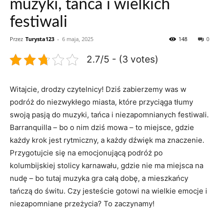
muzyki, tańca i wielkich
festiwali
Przez
Turysta123
-
6 maja, 2025
148
0
2.7/5 - (3 votes)
Witajcie, drodzy czytelnicy! Dziś zabierzemy‌ was ⁤w
podróż ⁤do niezwykłego miasta, które przyciąga tłumy
swoją pasją do⁢ muzyki, tańca i niezapomnianych ‍festiwali.
​Barranquilla⁤ – bo o nim dziś mowa⁣ – ⁤to⁣ miejsce, gdzie
każdy⁣ krok jest‍ rytmiczny, a każdy dźwięk ma znaczenie.
Przygotujcie się na emocjonującą podróż po
kolumbijskiej stolicy⁤ karnawału, ​gdzie nie ma miejsca na ​
nudę⁣ – bo tutaj ‌muzyka gra​ całą dobę, a mieszkańcy⁤
tańczą do świtu.‌ Czy jesteście gotowi ‌na wielkie emocje i ​
niezapomniane przeżycia? To zaczynamy!