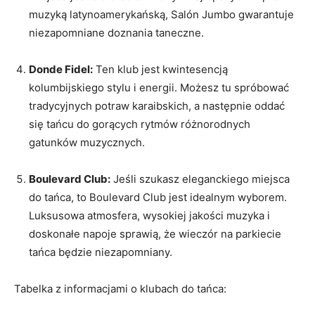
muzyką latynoamerykańską, Salón ⁢Jumbo ⁣gwarantuje​
niezapomniane doznania‌ taneczne.
Donde Fidel:
Ten klub ‌jest kwintesencją
kolumbijskiego stylu i energii. Możesz tu spróbować
tradycyjnych‍ potraw karaibskich, a następnie oddać
się ​tańcu do gorących‌ rytmów różnorodnych
gatunków‌ muzycznych.
Boulevard ⁢Club:
⁣Jeśli szukasz eleganckiego miejsca ​
do tańca, to Boulevard Club jest idealnym wyborem.
Luksusowa atmosfera, wysokiej jakości muzyka ‍i
doskonałe napoje sprawią, ⁤że wieczór⁣ na parkiecie‍
tańca będzie ‌niezapomniany.‍
Tabelka​ z⁣ informacjami o klubach do tańca: