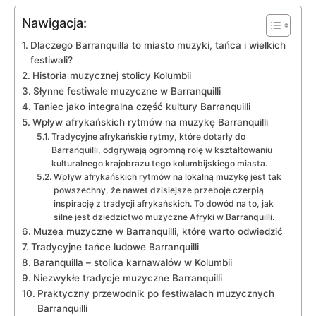
Nawigacja:
Dlaczego Barranquilla to ​miasto muzyki, tańca‍ i‍ wielkich
festiwali?
Historia muzycznej stolicy Kolumbii
Słynne festiwale muzyczne w Barranquilli
Taniec‍ jako integralna⁢ część‌ kultury Barranquilli
Wpływ afrykańskich rytmów​ na muzykę Barranquilli
Tradycyjne afrykańskie rytmy, ‌które dotarły ⁣do
Barranquilli, odgrywają ogromną rolę w kształtowaniu
kulturalnego krajobrazu tego kolumbijskiego miasta.
Wpływ afrykańskich rytmów na lokalną ‍muzykę‍ jest tak⁣
powszechny, że‌ nawet dzisiejsze przeboje czerpią
inspirację z tradycji ⁢afrykańskich.⁤ To dowód na to, jak
silne jest ⁢dziedzictwo ⁤muzyczne Afryki w​ Barranquilli.
Muzea​ muzyczne⁢ w Barranquilli,​ które⁣ warto odwiedzić
Tradycyjne ‌tańce ludowe Barranquilli
Baranquilla – stolica karnawałów w Kolumbii
Niezwykłe tradycje muzyczne Barranquilli
Praktyczny⁤ przewodnik po festiwalach muzycznych
Barranquilli