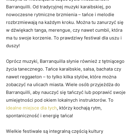
Barranquilli. ⁢Od tradycyjnej muzyki karaibskiej, po
nowoczesne rytmiczne⁢ brzmienia – ⁢tańce i melodie⁤
rozbrzmiewają na każdym kroku. ⁢Można tu ⁢zanurzyć się
w ⁣dźwiękach tanga, merengue,‌ czy​ nawet cumbii, która
ma ⁢tu swoje korzenie. To ‌prawdziwy festiwal dla uszu i
⁢duszy!
Oprócz muzyki, Barranquilla słynie ⁢również⁤ z⁣ tętniącego
⁤życia tanecznego. Tańce karaibskie,​ salsa, bachata​ czy ​
nawet reggaeton – to tylko kilka ⁢stylów, które można
zobaczyć⁣ na⁤ ulicach⁢ miasta.‌ Wiele ⁢osób przyjeżdża do
Barranquilli, aby nauczyć się ⁣tańczyć​ lub ⁢poprawić swoje
umiejętności pod okiem lokalnych instruktorów. To
idealne miejsce dla ‌tych
, którzy ⁢kochają‍ rytm,
⁤spontaniczność i energię⁢ tańca!
Wielkie festiwale są⁤ integralną‌ częścią kultury