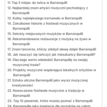
Top 5‌ miejsc ​do tańca w Barranquilli
Najbardziej ⁢znani artyści muzyczni⁤ pochodzący ⁣z
Barranquilli
Kulisy największego karnawału ⁤w Barranquilli
Zakulisowe historie z‌ festiwali‌ muzycznych w
⁣Barranquilli
Sekrety miejscowych ‍muzyków ‍w Barranquilli
Rekomendowane restauracje‍ z muzyką na żywo w‍
Barranquilli
Znani ⁤tancerze, którzy ⁣zdobyli sławę dzięki ⁤Barranquilli
Jak nauczyć ⁤się tańczyć​ jak mieszkańcy ‌Barranquilli?
Dlaczego warto odwiedzić Barranquillę na swojej
muzycznej trasie?
Projekty muzyczne⁢ wspierające ​lokalnych artystów​ w
Barranquilli
Sztuka uliczna Barranquilli jako wyraz muzycznej
kreatywności
Nowoczesne festiwale muzyczne a ‌tradycja w
Barranquilli
Top 10 piosenek,​ które musisz⁢ poznać z Barranquilli
Barranquilla jako inspiracja dla muzyków na całym‍