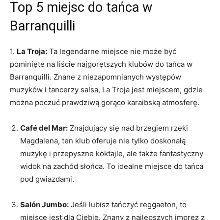
Top 5‌ miejsc ​do tańca w
Barranquilli
1.
La Troja:
Ta ‍legendarne miejsce nie może być
pominięte na⁢ liście najgorętszych klubów do⁣ tańca w
Barranquilli. ​Znane z niezapomnianych występów
muzyków ​i tancerzy salsa, La ⁢Troja jest ⁤miejscem, ⁣gdzie
można‍ poczuć prawdziwą gorąco karaibską atmosferę.
Café del Mar:
Znajdujący się‌ nad brzegiem rzeki
Magdalena, ten klub oferuje ​nie⁢ tylko doskonałą
muzykę i przepyszne koktajle, ale także‌ fantastyczny⁤
widok na zachód słońca. To idealne miejsce do tańca
pod gwiazdami.
Salón Jumbo:
⁢Jeśli lubisz tańczyć reggaeton, to
miejsce jest dla Ciebie. Znany z najlepszych imprez z