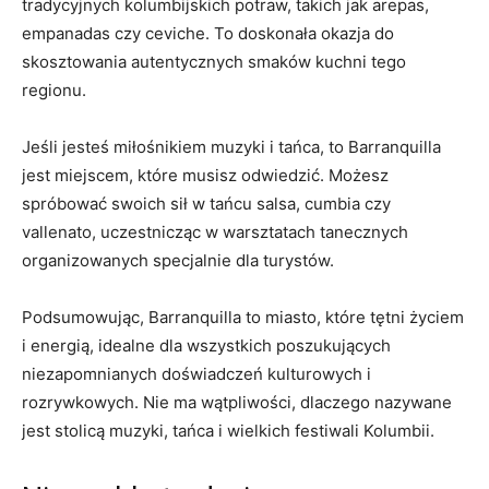
tradycyjnych⁣ kolumbijskich potraw, ‍takich jak arepas,
‍empanadas czy ceviche. To doskonała okazja do
⁣skosztowania autentycznych smaków kuchni tego
‍regionu.
Jeśli jesteś miłośnikiem muzyki i⁣ tańca, to Barranquilla
‍jest miejscem, które musisz‍ odwiedzić. Możesz
spróbować swoich sił w tańcu salsa, cumbia czy
‍vallenato,⁣ uczestnicząc⁣ w ⁢warsztatach tanecznych
organizowanych ​specjalnie⁤ dla turystów.
Podsumowując, Barranquilla ⁢to miasto, które tętni życiem
i energią, idealne ​dla wszystkich⁣ poszukujących⁢
niezapomnianych ‌doświadczeń kulturowych i
rozrywkowych. Nie ma wątpliwości, dlaczego nazywane
jest stolicą muzyki, tańca‌ i wielkich festiwali⁣ Kolumbii.