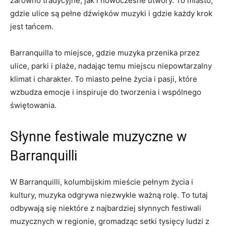
‍zarówno tradycyjne, jak i nowoczesne utwory. To miasto,
gdzie⁤ ulice są ​pełne dźwięków muzyki i gdzie każdy krok
jest tańcem.
Barranquilla to miejsce, gdzie ⁢muzyka przenika‍ przez
⁤ulice, ​parki i plaże, nadając temu miejscu niepowtarzalny⁢
klimat i charakter. To miasto ‍pełne ⁢życia i ⁤pasji, które
⁤wzbudza emocje i inspiruje do tworzenia i‌ wspólnego
świętowania.
Słynne festiwale muzyczne w
Barranquilli
W Barranquilli, kolumbijskim⁣ mieście pełnym​ życia i⁤
kultury,​ muzyka odgrywa ⁣niezwykle ważną⁣ rolę.​ To tutaj⁤
odbywają się ​niektóre z ⁢najbardziej słynnych ⁢festiwali
muzycznych w regionie,⁤ gromadząc setki tysięcy ludzi‍ z