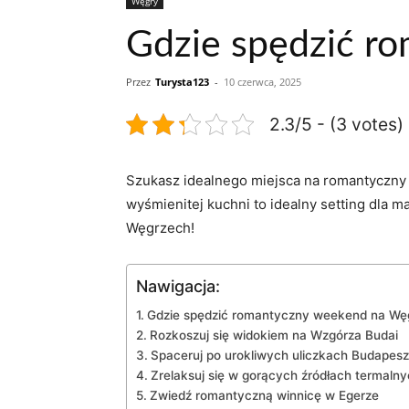
Węgry
Gdzie spędzić r
Przez
Turysta123
-
10 czerwca, 2025
2.3/5 - (3 votes)
Szukasz idealnego⁤ miejsca na ‌romantyczny
wyśmienitej‍ kuchni to idealny setting dla 
Węgrzech!
Nawigacja:
Gdzie‍ spędzić ‌romantyczny weekend na Wę
Rozkoszuj się widokiem na Wzgórza⁢ Budai
Spaceruj po urokliwych uliczkach Budapesz
Zrelaksuj ‍się w gorących ⁤źródłach termaln
Zwiedź romantyczną winnicę w Egerze