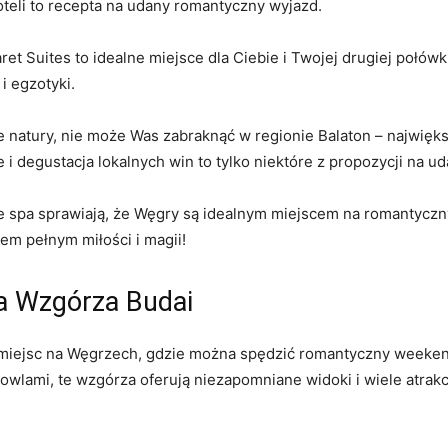
teli to recepta na⁣ udany romantyczny wyjazd.
aret Suites to idealne miejsce dla Ciebie i ‌Twojej drugiej połó
i egzotyki.
onie natury, nie może⁣ Was zabraknąć w regionie⁣ Balaton – najw
e i degustacja lokalnych win to tylko niektóre z propozycji na
e⁣ spa sprawiają, że Węgry są idealnym miejscem na romantyczny 
 pełnym ⁢miłości i magii!
a Wzgórza⁢ Budai
h ⁣miejsc na Węgrzech, gdzie można spędzić romantyczny weeken
lami, te‍ wzgórza oferują niezapomniane widoki i⁢ wiele atrakcji