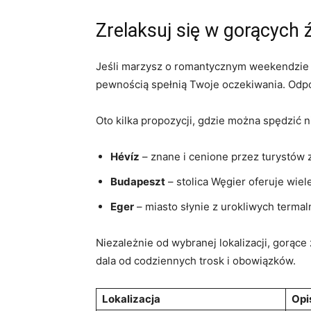
Zrelaksuj ‍się w gorących 
Jeśli marzysz o romantycznym weekendzie​ w
pewnością spełnią Twoje​ oczekiwania. Odpo
Oto kilka propozycji, gdzie można spędzić
Hévíz
– znane i cenione przez turystów z
Budapeszt
– stolica ⁤Węgier oferuje wie
Eger
– miasto słynie ⁣z⁣ urokliwych term
Niezależnie od wybranej lokalizacji, gorące
dala od codziennych trosk i obowiązków.
Lokalizacja
Opi