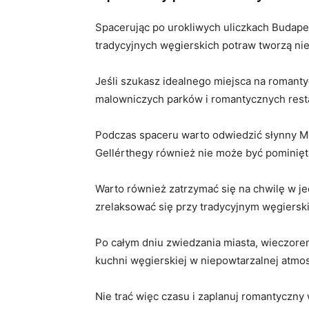
Spacerując po urokliwych uliczkach Budapes
tradycyjnych węgierskich potraw tworzą niep
Jeśli szukasz idealnego miejsca na romanty
malowniczych parków i romantycznych‍ restau
Podczas spaceru warto odwiedzić słynny Mo
Gellérthegy również nie może być pominięta
Warto również zatrzymać się na chwilę ⁣w j
zrelaksować się przy tradycyjnym węgiers
Po całym dniu zwiedzania miasta, wieczorem
kuchni węgierskiej⁣ w niepowtarzalnej atmo
Nie‌ trać więc czasu i​ zaplanuj romantycz