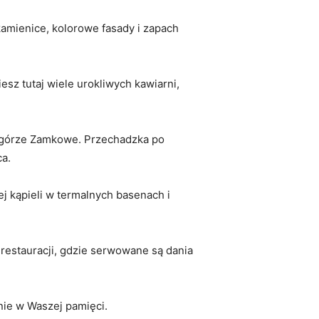
kamienice, kolorowe fasady i zapach
z ⁣tutaj wiele urokliwych kawiarni,
zgórze ‍Zamkowe. Przechadzka po
ca.
ej kąpieli w termalnych basenach i
 restauracji, gdzie serwowane są dania
nie w Waszej pamięci.