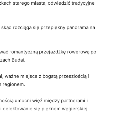
ach starego miasta, odwiedzić tradycyjne
skąd rozciąga⁣ się ‍przepiękny panorama na
ować ‍romantyczną ‌przejażdżkę rowerową po
rzach Budai.
, ważne miejsce z bogatą przeszłością i
m regionem.
ścią⁢ umocni​ więź między partnerami i
i delektowanie się pięknem węgierskiej