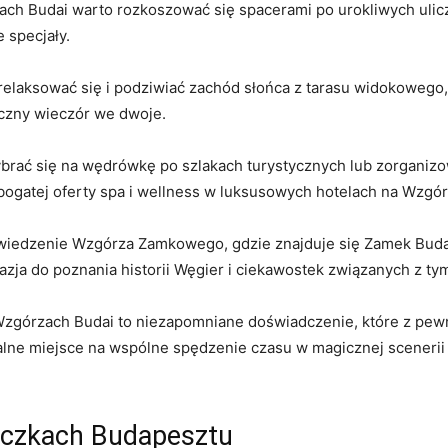
 Budai warto rozkoszować się spacerami po urokliwych uliczk
 specjały.
elaksować się i podziwiać ​zachód słońca z tarasu widokowego, 
yczny ⁣wieczór we dwoje.
ybrać się na wędrówkę po szlakach turystycznych lub zorganiz
 bogatej‍ oferty spa i wellness w luksusowych hotelach na Wzgó
 zwiedzenie Wzgórza Zamkowego, gdzie znajduje się Zamek Budai
zja do poznania historii Węgier i ciekawostek związanych z ty
órzach Budai to niezapomniane doświadczenie, które⁤ z pewno
alne miejsce na wspólne spędzenie czasu w magicznej scenerii 
liczkach Budapesztu