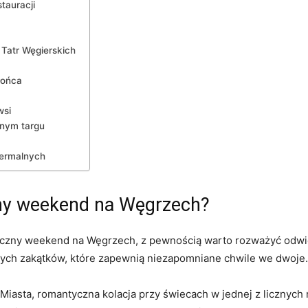
stauracji
Tatr Węgierskich
łońca
wsi
nym⁤ targu
termalnych
zny weekend na Węgrzech?
tyczny weekend ⁣na Węgrzech, z pewnością warto rozważyć odwie
znych zakątków, które zapewnią‍ niezapomniane chwile we dwoje.
Miasta, romantyczna ⁤kolacja przy świecach w jednej⁤ z licznych 