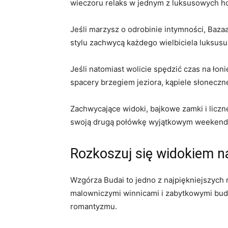
wieczoru relaks w jednym ⁣z ‍luksusowych ho
Jeśli marzysz o⁢ odrobinie intymności, Baza
stylu zachwycą każdego wielbiciela luksusu 
Jeśli natomiast wolicie ⁣spędzić czas‌ na ł
spacery brzegiem jeziora, kąpiele słoneczn
Zachwycające widoki, bajkowe ‍zamki i⁤ liczn
swoją drugą połówkę wyjątkowym weekendem
Rozkoszuj się widokiem n
Wzgórza Budai ⁤to jedno z najpiękniejszyc
malowniczymi winnicami i zabytkowymi⁣ budow
romantyzmu.