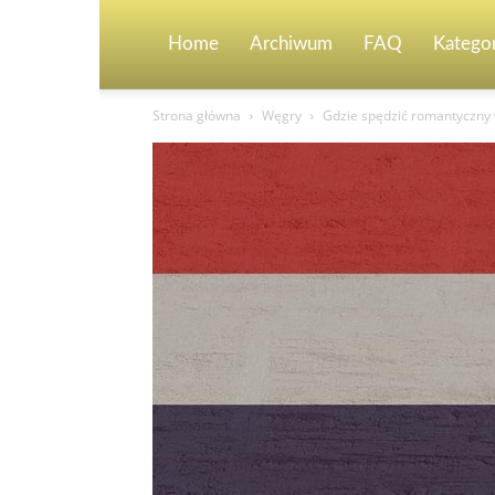
Home
Archiwum
FAQ
Kategor
Strona główna
Węgry
Gdzie spędzić romantyczny