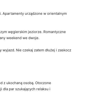
wki. Apartamenty urządzone w orientalnym⁤
iększym węgierskim jeziorze. Romantyczne
 udany weekend we dwoje.
⁣wyjazd. Nie‌ czekaj ‍zatem dłużej i zaskocz
d‍ z ​ukochaną osobą. Otoczone
 dla par‍ szukających relaksu i