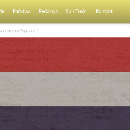
ie
Państwa
Redakcja
Spis Treści
Kontakt
 weekend na Węgrzech?