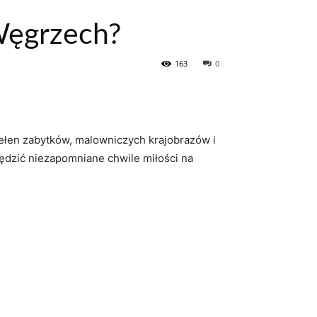
Węgrzech?
163
0
pełen zabytków, malowniczych krajobrazów i
spędzić niezapomniane chwile miłości na