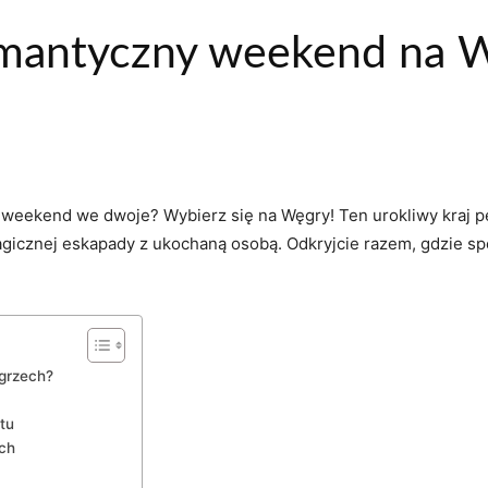
omantyczny weekend na 
 weekend we‍ dwoje? Wybierz się na ‍Węgry!‌ Ten urokliwy kraj 
magicznej eskapady z ⁣ukochaną osobą. ⁣Odkryjcie razem, gdzie 
grzech?
tu
ych