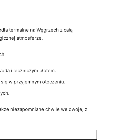
ódła⁣ termalne na Węgrzech z całą
gicznej atmosferze.
ch:
 wodą i leczniczym błotem.
ć się w przyjemnym⁢ otoczeniu.
nych.
także niezapomniane chwile ​we ​dwoje, z