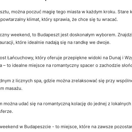
ztu, można poczuć⁣ magię⁣ tego miasta w każdym​ kroku. Stare ⁣
owtarzalny klimat, który sprawia,⁤ że chce się tu wracać.
czny weekend, ‍to Budapeszt jest doskonałym wyborem. Znajdzies
racji, które idealnie nadają się na randkę ‌we dwoje.
st​ Łańcuchowy, który oferuje przepiękne widoki na Dunaj i W
 – to idealne miejsce na romantyczny spacer ⁤o zachodzie słoń
ednym z licznych spa, gdzie można zrelaksować ‍się przy wspóln
kim masażu.
 można ​udać się na romantyczną ⁤kolację do jednej z lokalnych
sferze.
ny weekend w Budapeszcie ⁣- to miejsce, które na zawsze pozosta