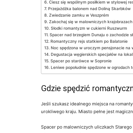
Ciesz ⁢się⁣ wspólnym posiłkiem w stylowej re
Przejażdżka ‌balonem nad Doliną Skarbków
Zwiedzanie zamku w ⁢Veszprém
Zakochaj się w malowniczych krajobrazach 
Słodki romantyzm w cukierni‍ Ruszwurm
Spacer nad brzegiem Dunaju o zachodzie s
Romantyczny rejs statkiem po Balatonie
Noc spędzona w‍ uroczym pensjonacie na 
Degustacja węgierskich specjałów na lokal
Spacer po starówce w Sopronie
Leniwe popołudnie spędzone w ogrodach 
Gdzie‍ spędzić ‌romantyc
Jeśli szukasz idealnego miejsca na​ roman
urokliwego kraju. Miasto ⁤pełne jest magic
Spacer po malowniczych uliczkach ⁤Starego ⁣