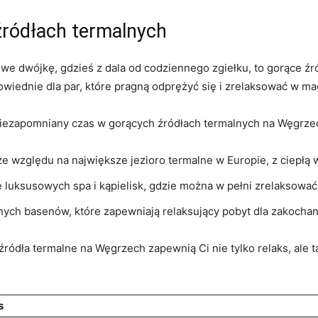
⁤źródłach termalnych
e dwójkę, gdzieś z dala‍ od codziennego zgiełku, to​ gorące źr
wiednie dla par, które pragną odprężyć ⁤się i zrelaksować w‍ ma
 niezapomniany czas w gorących źródłach termalnych na Węgrze
e względu ​na⁣ największe jezioro ‌termalne w Europie, z ciepłą
le luksusowych ⁣spa i kąpielisk, gdzie można w pełni zrelaksowa
alnych ‍basenów, które zapewniają relaksujący pobyt dla zakocha
 źródła termalne na Węgrzech zapewnią Ci nie tylko relaks, ⁤ale 
s