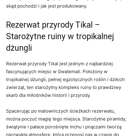
skąd pochodzi i ⁢jak⁤ jest produkowany.
Rezerwat przyrody Tikal –
Starożytne ruiny⁢ w tropikalnej
dżungli
Rezerwat⁤ przyrody Tikal jest jednym⁣ z​ najbardziej⁤
fascynujących miejsc w Gwatemali. Położony ‌w
tropikalnej dżungli,⁤ pełnej egzotycznych roślin ⁤i⁢ dzikich
zwierząt, ten ⁣starożytny kompleks ‍ruiny to prawdziwy‌
skarb dla miłośników⁤ historii i przyrody.
Spacerując​ po malowniczych ścieżkach ⁤rezerwatu,
można poczuć magię tego miejsca. Starożytne piramidy,
świątynie i pałace porośnięte mchu ⁣i pnączami⁤ tworzą
niezwykłą atmosferę, która przenosi nas w czasie do