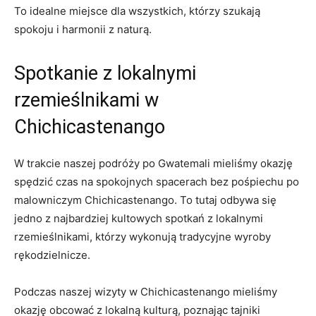
To idealne miejsce dla⁤ wszystkich, ‌którzy​ szukają
spokoju i ⁢harmonii ‍z naturą.
Spotkanie z⁤ lokalnymi
⁢rzemieślnikami w
Chichicastenango
W trakcie‍ naszej ‌podróży⁢ po Gwatemali ⁢mieliśmy okazję
spędzić czas⁤ na‍ spokojnych spacerach bez ‌pośpiechu ‍po
malowniczym Chichicastenango. To tutaj odbywa się
jedno z najbardziej kultowych spotkań z lokalnymi
rzemieślnikami, którzy wykonują ⁣tradycyjne⁤ wyroby
rękodzielnicze.
Podczas naszej wizyty w Chichicastenango mieliśmy
okazję ‌obcować ‌z lokalną kulturą,⁤ poznając tajniki