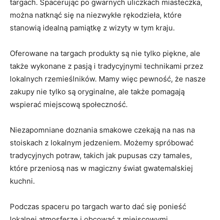
targach. Spacerując po gwarnych uliczkach miasteczka,
można ‌natknąć się‌ na ⁤niezwykłe‌ rękodzieła, które
stanowią ‍idealną pamiątkę​ z wizyty w tym kraju.
Oferowane na targach produkty są nie ⁤tylko‌ piękne, ale
także ⁤wykonane‌ z ‍pasją⁢ i tradycyjnymi technikami przez
lokalnych rzemieślników. Mamy więc⁢ pewność, że⁤ nasze
‌zakupy nie tylko są oryginalne, ale‍ także pomagają
wspierać miejscową ⁣społeczność.
Niezapomniane doznania smakowe czekają na⁣ nas ‌na
stoiskach z lokalnym jedzeniem. Możemy‍ spróbować
tradycyjnych potraw, takich jak pupusas ‍czy tamales,
które⁣ przeniosą nas w magiczny świat gwatemalskiej
kuchni.
Podczas spaceru ‍po targach ⁣warto dać ⁣się‍ ponieść
lokalnej atmosferze i obcować‌ z miejscowymi