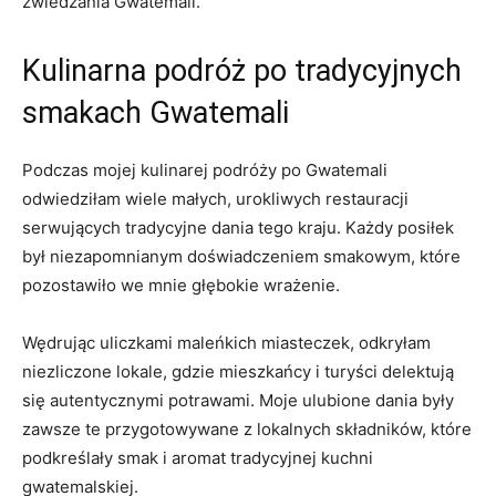
zwiedzania‍ Gwatemali.
Kulinarna podróż‌ po tradycyjnych
smakach Gwatemali
Podczas mojej kulinarej podróży po ‌Gwatemali
odwiedziłam ‍wiele małych, urokliwych restauracji
serwujących tradycyjne dania tego kraju.⁤ Każdy posiłek
był niezapomnianym doświadczeniem smakowym, ⁣które
pozostawiło⁢ we ⁢mnie głębokie​ wrażenie.
Wędrując uliczkami maleńkich miasteczek, odkryłam
niezliczone‍ lokale, gdzie mieszkańcy i turyści‌ delektują
się autentycznymi potrawami. Moje ulubione dania były
zawsze ⁣te ‌przygotowywane z lokalnych składników,‌ które
‌podkreślały smak⁣ i aromat tradycyjnej kuchni
gwatemalskiej.