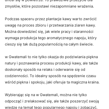
zmysłów,‌ które ‍pozostawi niezapomniane wrażenia.
Podczas spaceru przez plantacje kawy warto ⁣zwrócić
‍uwagę na proces zbioru i przetwarzania ziaren kawy.
Można dowiedzieć ‍się, jak⁤ wiele pracy ⁤i ⁤staranności
wymaga produkcja tego​ aromatycznego napoju, który
cieszy ‍się ⁣tak dużą popularnością na całym świecie.
w⁢ Gwatemali to ​nie tylko okazja do​ podziwiania piękna‍
natury i ⁤poznawania procesu produkcji kawy, ale także
doskonały sposób‍ na‌ relaks i oderwanie ‌się‍ od
codzienności. To idealny sposób⁤ na spędzenie czasu
wśród piękna i spokoju,‌ jaki oferuje ta magiczna kraina.
Wybierając się na w Gwatemali, można nie tylko
odpocząć⁤ i zrelaksować się, ale także poszerzyć swoją
wiedzę ⁢na⁤ temat tego popularnego napoju i zobaczyć,