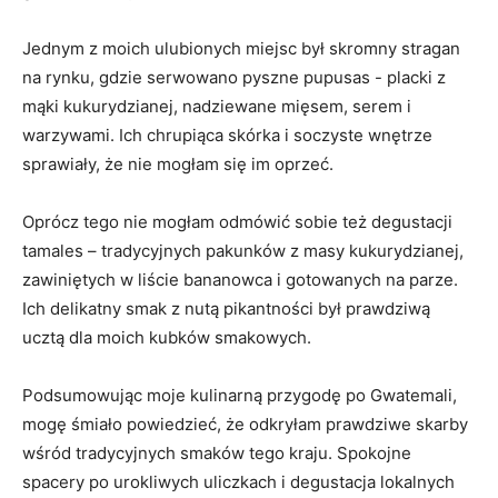
Jednym z moich ulubionych ‌miejsc był⁣ skromny stragan
na rynku, gdzie‌ serwowano ‌pyszne pupusas ⁤- placki z
mąki‍ kukurydzianej, nadziewane mięsem,⁢ serem ​i
warzywami. Ich chrupiąca‍ skórka i soczyste wnętrze
sprawiały, że nie mogłam się im oprzeć.
Oprócz tego ‍nie mogłam odmówić sobie też degustacji
tamales – ​tradycyjnych pakunków z ⁢masy kukurydzianej,
zawiniętych w liście bananowca i gotowanych na parze.
Ich delikatny smak ⁤z‍ nutą pikantności ‍był⁤ prawdziwą
ucztą dla moich⁤ kubków⁤ smakowych.
Podsumowując moje kulinarną ​przygodę po ‍Gwatemali,
mogę śmiało powiedzieć, że⁤ odkryłam ⁣prawdziwe skarby
wśród tradycyjnych smaków tego kraju. Spokojne
spacery ‌po urokliwych‌ uliczkach i degustacja lokalnych