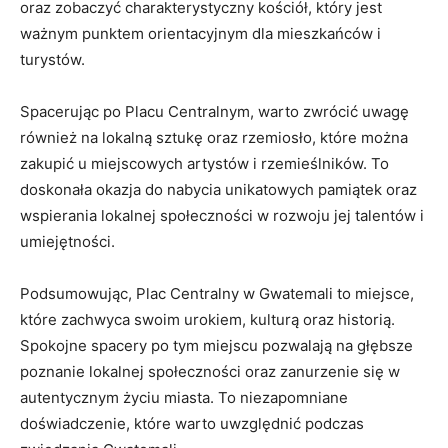
oraz zobaczyć charakterystyczny kościół, który⁣ jest
ważnym​ punktem orientacyjnym dla mieszkańców i
turystów.
Spacerując​ po⁤ Placu Centralnym, warto zwrócić‍ uwagę
również na lokalną ‌sztukę ⁣oraz rzemiosło, które ‍można
zakupić u miejscowych artystów ⁣i ⁤rzemieślników. ⁣To‌
doskonała okazja ‌do nabycia ​unikatowych ​pamiątek‌ oraz
wspierania lokalnej społeczności ‌w‍ rozwoju jej talentów i
umiejętności.
Podsumowując, Plac Centralny w‌ Gwatemali to miejsce,
⁣które⁤ zachwyca swoim ‌urokiem, kulturą oraz historią.
Spokojne spacery po⁤ tym miejscu pozwalają na ⁤głębsze
poznanie lokalnej​ społeczności oraz⁢ zanurzenie się w
autentycznym ‍życiu miasta. To‍ niezapomniane
doświadczenie, które ⁣warto uwzględnić podczas