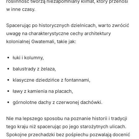
roślinność tworzą​ niezapomniany klimat, ⁣który ⁢przenosi
w inne czasy.
Spacerując po historycznych⁢ dzielnicach, ⁣warto‍ zwrócić
uwagę na charakterystyczne cechy architektury
kolonialnej Gwatemali,​ takie jak:
łuki i kolumny,
balustrady‍ z żelaza,
klasyczne dziedzińce z ‌fontannami,
ławy z ⁢kamienia na placach,
górnolotne dachy z czerwonej dachówki.
Nie ma lepszego ​sposobu na⁤ poznanie‍ historii i‍ tradycji⁢
tego kraju niż spacerując po jego starożytnych ulicach.
Spokojne przechadzki bez pośpiechu‌ pozwalają docenić