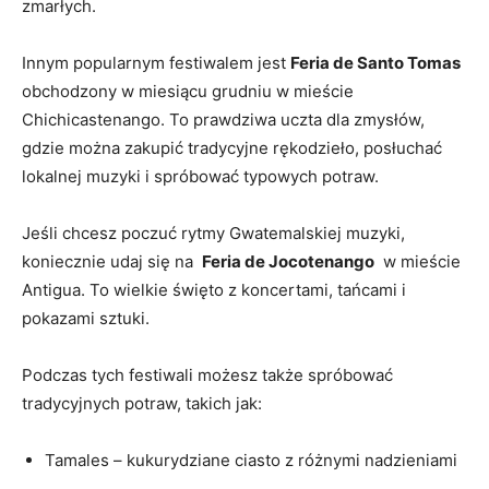
zmarłych.
Innym popularnym⁣ festiwalem⁤ jest
Feria de​ Santo Tomas
obchodzony w⁤ miesiącu grudniu w mieście
Chichicastenango. To prawdziwa ⁢uczta dla zmysłów,⁣
gdzie można zakupić tradycyjne rękodzieło, ⁣posłuchać⁤
lokalnej⁢ muzyki i spróbować typowych potraw.
Jeśli chcesz‌ poczuć rytmy‍ Gwatemalskiej muzyki,
koniecznie udaj się na ⁢
Feria de Jocotenango
​ w mieście⁣
Antigua. To wielkie⁢ święto⁣ z koncertami, tańcami i
pokazami⁢ sztuki.
Podczas tych festiwali możesz ⁢także spróbować
⁤tradycyjnych​ potraw, takich jak:‍
Tamales‍ – ‍kukurydziane ciasto⁤ z‌ różnymi nadzieniami