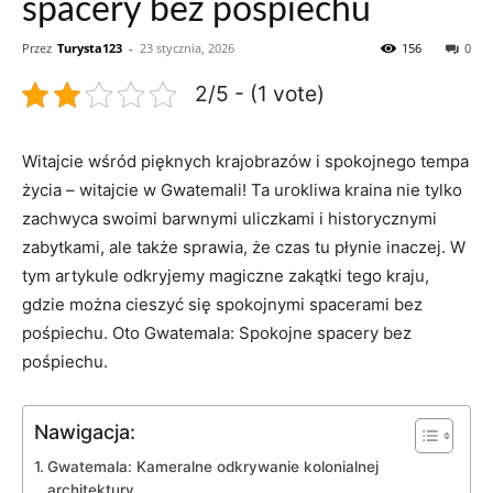
spacery bez pośpiechu
Przez
Turysta123
-
23 stycznia, 2026
156
0
2/5 - (1 vote)
Witajcie wśród pięknych krajobrazów i spokojnego tempa
życia – witajcie w Gwatemali!⁢ Ta urokliwa kraina nie tylko
zachwyca⁢ swoimi barwnymi uliczkami ​i historycznymi
zabytkami, ale także sprawia, że czas tu płynie ⁤inaczej. W
tym artykule odkryjemy‌ magiczne ​zakątki ⁣tego ​kraju,‌
gdzie ‌można cieszyć się spokojnymi spacerami bez
pośpiechu. Oto ‌Gwatemala: Spokojne spacery ‍bez
‌pośpiechu.
Nawigacja:
Gwatemala: ‍Kameralne odkrywanie kolonialnej
architektury