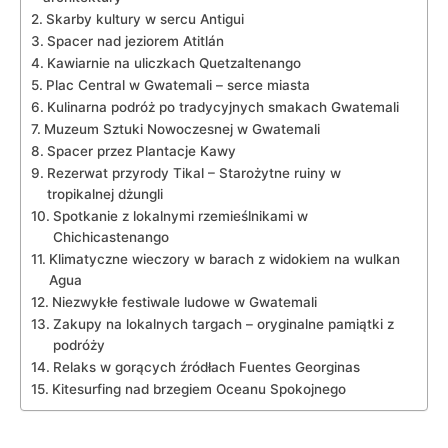
Skarby kultury w sercu Antigui
Spacer nad jeziorem Atitlán
Kawiarnie na​ uliczkach Quetzaltenango
Plac‌ Central ‌w Gwatemali – serce miasta
Kulinarna podróż‌ po tradycyjnych smakach Gwatemali
Muzeum Sztuki Nowoczesnej w Gwatemali
Spacer ⁤przez Plantacje Kawy
Rezerwat przyrody Tikal – Starożytne ruiny⁢ w
tropikalnej dżungli
Spotkanie z⁤ lokalnymi ⁢rzemieślnikami w
Chichicastenango
Klimatyczne⁣ wieczory w ​barach⁣ z widokiem na wulkan
Agua
Niezwykłe festiwale ‍ludowe w Gwatemali
Zakupy ‍na ​lokalnych targach – oryginalne‌ pamiątki z
podróży
Relaks w gorących źródłach Fuentes ‌Georginas
Kitesurfing nad brzegiem Oceanu‌ Spokojnego