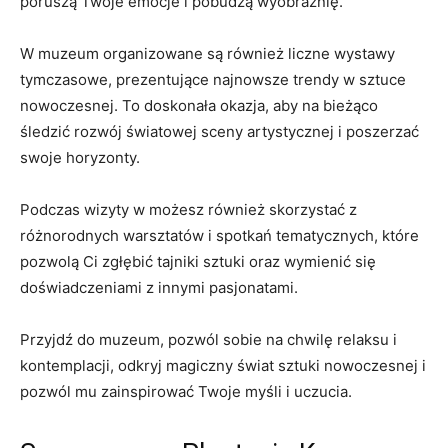
poruszą Twoje emocje‍ i pobudzą wyobraźnię.
W muzeum ‌organizowane są również ⁤liczne wystawy
tymczasowe, ‌prezentujące ‍najnowsze trendy w sztuce
nowoczesnej. To doskonała okazja, ​aby na⁣ bieżąco
śledzić rozwój światowej sceny artystycznej i poszerzać
swoje horyzonty.
Podczas wizyty w możesz ‌również ‌skorzystać z
różnorodnych warsztatów i ⁤spotkań tematycznych, które⁣
pozwolą​ Ci​ zgłębić tajniki sztuki oraz wymienić⁢ się
‌doświadczeniami‍ z innymi⁣ pasjonatami.
Przyjdź do⁣ muzeum, pozwól sobie⁢ na‍ chwilę relaksu i‌
kontemplacji, odkryj magiczny świat ​sztuki nowoczesnej i
pozwól mu zainspirować Twoje myśli i uczucia.