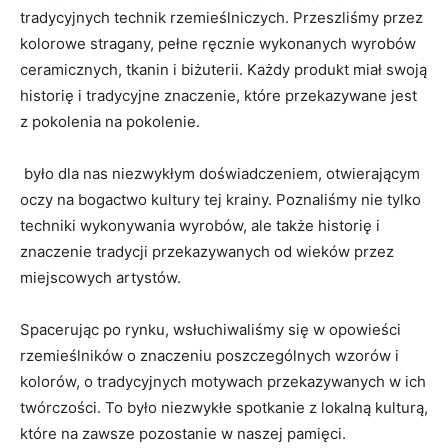
tradycyjnych technik rzemieślniczych. Przeszliśmy przez‌
kolorowe stragany, pełne ręcznie wykonanych wyrobów
ceramicznych, tkanin i⁤ biżuterii. Każdy produkt miał swoją
historię⁢ i tradycyjne ⁢znaczenie,⁢ które przekazywane jest‍
z pokolenia na pokolenie.
⁣ było dla nas niezwykłym⁢ doświadczeniem, ⁣otwierającym
oczy na bogactwo kultury tej krainy. Poznaliśmy⁣ nie tylko
techniki wykonywania ⁢wyrobów, ale ‌także⁤ historię⁣ i
znaczenie tradycji przekazywanych od wieków przez‍
miejscowych artystów.
Spacerując po rynku, wsłuchiwaliśmy⁤ się w opowieści‍
rzemieślników o⁤ znaczeniu poszczególnych ​wzorów ‍i
kolorów, o tradycyjnych motywach⁣ przekazywanych w ich
twórczości. ⁤To⁣ było ​niezwykłe‍ spotkanie z lokalną kulturą,
‍które na zawsze⁤ pozostanie w naszej pamięci.