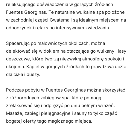
relaksującego doświadczenia w gorących źródłach
Fuentes‌ Georginas. ⁣Te naturalne wulkalne spa położone
w zachodniej części‍ Gwatemali ⁤są idealnym miejscem‍ na⁢
odpoczynek i relaks‍ po intensywnym zwiedzaniu.
Spacerując ⁣po⁢ malowniczych ​okolicach, można
⁢delektować się‍ widokiem na⁤ otaczające go⁣ wulkany i lasy⁤
deszczowe, które ‌tworzą niezwykłą atmosferę spokoju i
ukojenia. ‌Kąpiel w gorących ‌źródłach to ‍prawdziwa⁤ uczta
dla⁣ ciała i⁤ duszy.
Podczas ‌pobytu w Fuentes​ Georginas można skorzystać
z różnorodnych ⁣zabiegów⁢ spa,⁢ które pomogą
zrelaksować się i odprężyć​ po dniu pełnym ⁣wrażeń.
Masaże, zabiegi‌ pielęgnacyjne i sauny⁣ to tylko ‌część
bogatej ⁤oferty tego magicznego miejsca.