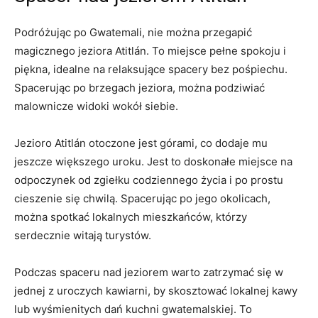
Podróżując⁢ po‌ Gwatemali, nie można przegapić
magicznego jeziora ​Atitlán. To miejsce pełne spokoju‍ i
piękna, idealne na relaksujące spacery‍ bez pośpiechu.
Spacerując ⁢po brzegach jeziora, można podziwiać
malownicze ⁢widoki wokół ⁣siebie.
Jezioro Atitlán ⁤otoczone jest⁤ górami, co ‍dodaje mu
‌jeszcze większego uroku. ‍Jest ⁤to doskonałe miejsce na
odpoczynek ‍od⁢ zgiełku codziennego życia i⁤ po prostu⁣
cieszenie‌ się chwilą. Spacerując po jego okolicach,
można spotkać⁢ lokalnych mieszkańców, którzy
serdecznie witają turystów.
Podczas spaceru⁣ nad⁤ jeziorem warto ​zatrzymać​ się w
‍jednej z uroczych kawiarni, by ⁢skosztować lokalnej ‍kawy
‌lub ‌wyśmienitych‌ dań kuchni⁣ gwatemalskiej. ‌To