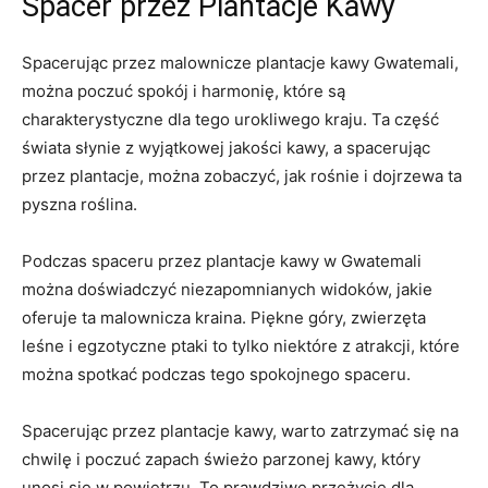
Spacer ⁤przez Plantacje Kawy
Spacerując‌ przez⁢ malownicze ​plantacje kawy Gwatemali,
można poczuć spokój⁤ i​ harmonię, które są
charakterystyczne dla tego urokliwego kraju. Ta część
świata⁢ słynie z ⁢wyjątkowej jakości kawy,⁢ a spacerując
⁣przez plantacje, można zobaczyć,‍ jak ‍rośnie i dojrzewa ta
⁤pyszna roślina.
Podczas‌ spaceru przez plantacje kawy ‍w⁤ Gwatemali‍
można‍ doświadczyć niezapomnianych widoków, ⁢jakie
oferuje ta malownicza kraina. Piękne‍ góry, zwierzęta
leśne ⁤i egzotyczne ptaki‍ to tylko ⁢niektóre‍ z atrakcji,⁣ które
można ‌spotkać podczas tego ‍spokojnego spaceru.
Spacerując⁣ przez plantacje⁤ kawy,⁣ warto zatrzymać ⁤się na
⁢chwilę i poczuć zapach ⁣świeżo​ parzonej⁢ kawy, który
unosi się w powietrzu.⁢ To prawdziwe przeżycie dla