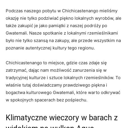
Podczas naszego​ pobytu w Chichicastenango mieliśmy
okazję​ nie tylko podziwiać piękno ⁣lokalnych wyrobów, ale
także zakupić ​je jako pamiątki z naszej podróży po
Gwatemali. Nasze spotkanie z lokalnymi rzemieślnikami
było nie tylko ⁤szansą na‌ zakupy, ale przede wszystkim ​na⁤
poznanie autentycznej kultury tego regionu.
Chichicastenango⁤ to miejsce, gdzie ‌czas ​zdaje się⁢
zatrzymać, dając​ nam możliwość zanurzenia się w
tradycyjnej kulturze i sztuce lokalnych rzemieślników. ‍To
właśnie‌ tutaj doświadczamy prawdziwego⁣ piękna i
bogactwa‍ kulturowego Gwatemali,‍ które warto odkrywać
⁢w ‌spokojnych spacerach bez pośpiechu.
Klimatyczne⁣ wieczory w ​barach⁣ z