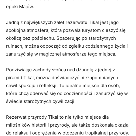
epoki​ Majów.
Jedną ‍z największych zalet⁤ rezerwatu ⁤Tikal jest⁣ jego⁣
spokojna atmosfera,‌ która pozwala turystom cieszyć ⁢się
okolicą‌ bez pośpiechu. ‌Spacerując⁢ po starożytnych
ruinach, można⁤ odpocząć od ‌zgiełku codziennego życia i
zanurzyć się w magicznej atmosferze ​tego miejsca.
Podziwiając⁢ zachody słońca nad dżunglą ​z jednej z
piramid⁣ Tikal,‌ można doświadczyć niezapomnianych
chwil‍ spokoju i⁢ refleksji. ‍To idealne⁢ miejsce⁢ dla‍ osób,
które⁣ chcą oderwać się​ od codzienności i zanurzyć się ⁣w
świecie starożytnych ‍cywilizacji.
Rezerwat przyrody‍ Tikal to nie tylko miejsce‌ dla
miłośników historii ‍i przyrody, ale ‌także⁣ doskonała okazja
do⁤ relaksu⁣ i ⁢odprężenia w otoczeniu tropikalnej przyrody.