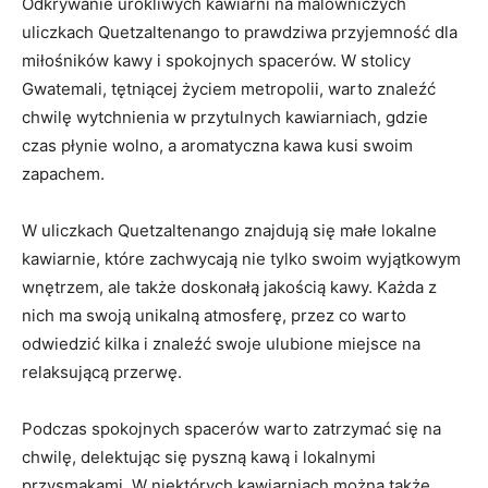
Odkrywanie urokliwych kawiarni ⁣na malowniczych
uliczkach Quetzaltenango to ⁤prawdziwa​ przyjemność⁢ dla
miłośników kawy‍ i spokojnych spacerów. ‌W stolicy
Gwatemali, tętniącej życiem metropolii, warto znaleźć
chwilę ⁣wytchnienia ⁤w przytulnych ‍kawiarniach, gdzie
czas⁤ płynie wolno, a​ aromatyczna kawa‌ kusi swoim⁣
zapachem.
W uliczkach Quetzaltenango znajdują się małe lokalne
kawiarnie,⁤ które zachwycają ⁣nie tylko swoim wyjątkowym
‌wnętrzem, ale także doskonałą​ jakością kawy. Każda ⁣z
nich ma swoją unikalną ​atmosferę, przez⁣ co​ warto
odwiedzić kilka‍ i ‍znaleźć swoje ulubione ‍miejsce na⁤
relaksującą przerwę.
Podczas spokojnych spacerów ‌warto zatrzymać się na
‍chwilę, delektując się pyszną kawą i ⁤lokalnymi
przysmakami.​ W niektórych kawiarniach ‍można ​także