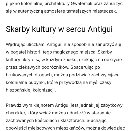
piękno kolonialnej architektury Gwatemali oraz zanurzyć
się w⁢ autentyczną atmosferę tamtejszych ⁣miasteczek.
Skarby kultury w sercu Antigui
Wędrując uliczkami Antigui, nie sposób nie zanurzyć się
⁣w⁣ bogatej historii tego magicznego miejsca. Skarby
kultury ukryte są w każdym zaułku, czekając na ⁤odkrycie
przez ciekawych podróżników. Spacerując‌ po
brukowanych ‌drogach, można‌ podziwiać zachwycające
kolonialne⁤ budynki, które przywodzą‍ na myśl ​czasy
hiszpańskiej⁢ kolonizacji.
Prawdziwym klejnotem Antigui jest jednak jej zabytkowy
⁢charakter, który​ wciąż można odnaleźć ‍w starannie
zachowanych kościołach i klasztorach. Słuchając
opowieści miejscowych mieszkańców, można ​dowiedzieć