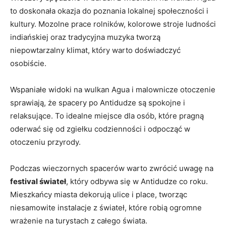
to doskonała okazja do poznania lokalnej społeczności i
⁣kultury. Mozolne prace‌ rolników, kolorowe⁤ stroje ludności
indiańskiej oraz tradycyjna muzyka tworzą
niepowtarzalny klimat, który warto doświadczyć
osobiście.
Wspaniałe ‍widoki na wulkan Agua ​i malownicze otoczenie
sprawiają, że spacery po Antidudze są spokojne i
relaksujące. To idealne miejsce ‍dla ⁢osób, ⁣które pragną
oderwać‍ się od‌ zgiełku codzienności i ‌odpocząć w⁣
otoczeniu przyrody.
Podczas ⁢wieczornych spacerów warto zwrócić uwagę na
festival świateł
,⁢ który ⁤odbywa się w Antidudze co ‍roku.
Mieszkańcy ⁢miasta dekorują ulice i⁤ place, tworząc​
niesamowite instalacje z świateł, które robią ogromne
wrażenie na‍ turystach z ⁤całego‌ świata.