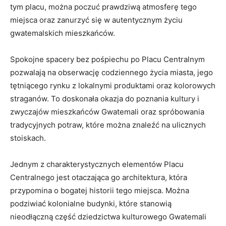
⁢tym placu,‌ można poczuć ⁢prawdziwą atmosferę tego ​
miejsca oraz zanurzyć się ‍w ⁢autentycznym życiu
gwatemalskich mieszkańców.
Spokojne spacery bez ​pośpiechu po ‌Placu⁣ Centralnym
pozwalają na obserwację codziennego życia ‌miasta, jego
tętniącego rynku z lokalnymi⁢ produktami oraz kolorowych
straganów. To doskonała okazja do poznania ⁣kultury i
zwyczajów‍ mieszkańców Gwatemali oraz⁤ spróbowania
⁢tradycyjnych potraw,⁢ które można znaleźć na ulicznych
‍stoiskach.
Jednym z charakterystycznych elementów Placu
Centralnego ​jest otaczająca go architektura, ‌która
przypomina o bogatej ‌historii tego miejsca.⁤ Można
‌podziwiać kolonialne‌ budynki, które stanowią
⁢nieodłączną część dziedzictwa kulturowego Gwatemali