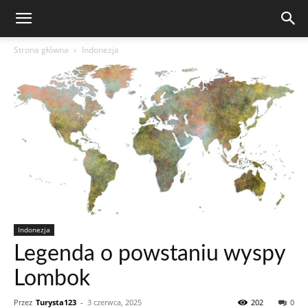
Strona główna
Indonezja
Indonezja
Legenda o powstaniu wyspy
Lombok
Przez
Turysta123
-
3 czerwca, 2025
202
0