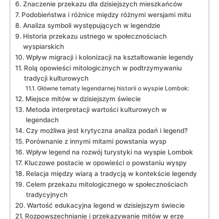
Znaczenie przekazu ‍dla ​dzisiejszych‍ mieszkańców
Podobieństwa i⁢ różnice między różnymi ⁢wersjami​ mitu
Analiza symboli ⁢występujących w legendzie
Historia⁤ przekazu ustnego w​ społecznościach
wyspiarskich
Wpływ migracji ‍i kolonizacji na kształtowanie legendy
Rolą opowieści mitologicznych w podtrzymywaniu
tradycji⁢ kulturowych
Główne tematy legendarnej historii o wyspie Lombok:
Miejsce⁢ mitów⁢ w⁣ dzisiejszym świecie
Metoda ⁢interpretacji ⁤wartości kulturowych w
legendach
Czy możliwa ⁢jest ⁤krytyczna analiza podań ⁢i legend?
Porównanie z innymi mitami⁣ powstania wysp
Wpływ legend na rozwój turystyki na wyspie Lombok
Kluczowe postacie w‌ opowieści o powstaniu wyspy
Relacja ‌między ⁤wiarą a ‍tradycją w‍ kontekście legendy
Celem‌ przekazu mitologicznego w‌ społecznościach
tradycyjnych
Wartość edukacyjna⁢ legend w dzisiejszym świecie
Rozpowszechnianie i przekazywanie ​mitów w erze