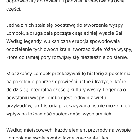
doprowadziły do rozłamu ⁣i‍ podziału królestwa na dwie
części.
Jedna z​ nich stała się⁤ podstawą ⁢do ‌stworzenia wyspy
Lombok, a⁤ druga⁤ dała początek sąsiedniej wyspie Bali.
Według legendy, ⁢wulkaniczna erupcja spowodowała
oddzielenie ⁣tych dwóch krain, tworząc dwie ‍różne wyspy,⁢
które od tamtej⁤ pory rozwijały się niezależnie⁤ od siebie.
Mieszkańcy Lombok ‌przekazywali ⁢tę historię⁤ z pokolenia⁤
na pokolenie poprzez ​opowieści ustne i tradycje, które‌
do dziś są integralną częścią kultury ​wyspy. Legenda o
‍powstaniu wyspy Lombok jest jednym z wielu
przykładów, jak ⁣historia przekazywana ⁢ustnie może mieć
wpływ na tożsamość społeczności wyspiarskich.
Według miejscowych, każdy ⁢element przyrody ⁢na wyspie‌
Lombok ma‍ swoje symboliczne znaczenie‌ i jest