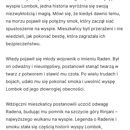
wyspie Lombok, jedna historia‌ wyróżnia się ‍swoją
niezwykłością i magią. Mówi się, ⁤że ‍kiedyś⁤ dawno temu,⁢
na⁤ morzu pojawił‌ się potężny smok, który ⁤zaczął siać
spustoszenie ⁤na wyspie. Mieszkańcy byli ⁤przerażeni i‌ nie
wiedzieli, jak pokonać bestię,⁣ która ‌zagrażała ich‍
bezpieczeństwu.
Wtedy pojawił się młody wojownik o ‍imieniu ⁣Raden.‌ Był
on odważny i nieustępliwy,⁤ postanowił stanąć ⁤twarzą w​
twarz z ‌potworem‍ i stawić mu czoła. Po wielu ⁢trudach i‌
bojach, udało ​mu się pokonać ⁣smoka ⁢i uwolnić wyspę
Lombok⁤ od jego ⁣złowrogiej obecności.
Wdzięczni mieszkańcy postanowili uczcić odwagę
Radena, budując mu pomnik na ​szczycie góry Rinjani –
najwyższego wulkanu na⁤ wyspie. Legenda o⁣ Radenie i
smoku stała ⁣się ‌częścią‍ historii wyspy Lombok,⁢