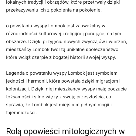
lokalnych tradycji i obrzędów, które przetrwały dzięki⁣
przekazywaniu ⁢ich z⁢ pokolenia​ na⁢ pokolenie.
o powstaniu‍ wyspy Lombok jest zauważalny w
różnorodności⁤ kulturowej ⁣i religijnej ‍panującej na tym
obszarze. Dzięki przyjęciu nowych ⁤zwyczajów i wierzeń,
mieszkańcy Lombok tworzą‌ unikalne społeczeństwo,
które wciąż czerpie z bogatej historii swojej wyspy.
Legenda o‌ powstaniu wyspy Lombok jest symbolem
jedności i⁤ harmonii,⁤ która powstała dzięki migracjom ⁢i
kolonizacji.⁤ Dzięki niej ⁣mieszkańcy wyspy ‍mają⁢ poczucie
tożsamości i‌ silne więzy z ‌swoją przeszłością, co‍
sprawia, że‍ Lombok jest miejscem‍ pełnym magii i
tajemniczości.
Rolą opowieści mitologicznych w