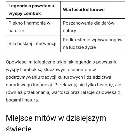
Legenda o‌ powstaniu
Wartości kulturowe
wyspy Lombok
Piękno i harmonia w
Poszanowanie dla​ darów
⁤naturze
natury
Podkreślenie wpływu bogów
Siła boskiej⁣ interwencji
na ‌ludzkie ‌życie
Opowieści mitologiczne takie jak ​legenda ⁢o powstaniu
wyspy Lombok są kluczowym elementem w
podtrzymywaniu tradycji kulturowych i⁢ dziedzictwa
narodowego ‍Indonezji. ⁢Przekazują⁣ nie tylko‍ historię, ale
również przekonania,​ wartości oraz relacje człowieka ‌z
bogami i‍ naturą.
Miejsce⁢ mitów⁢ w⁣ dzisiejszym
świecie