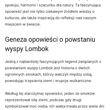
spokoju, harmonii i szacunku dla⁤ natury. Ta fascynująca​
opowieść jest nie tylko ciekawym źródłem‌ wiedzy o
kulturze, ale także inspiracją do refleksji nad ⁣naszym
miejscem w świecie.
Geneza ​opowieści o powstaniu
wyspy Lombok
Jedną z ‍najbardziej fascynujących legend związanych z
‍powstaniem‌ wyspy Lombok ⁣jest historia ⁢o ⁢dwóch ​
ogromnych‌ smokach,⁢ którzy ⁣walczyli między sobą,⁤
powodując trzęsienia ziemi i erupcje wulkaniczne.
Według ‍tej starożytnej opowieści,​ jeden ze smoków
reprezentował siłę ziemi, podczas gdy ‌drugi⁤
symbolizował moc nieba. ⁣Ich ⁣walka trwała ⁤przez ‌wiele⁣ dni⁣