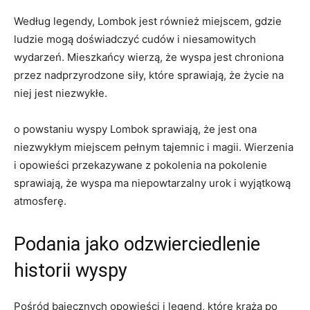
Według legendy, Lombok ‌jest⁢ również miejscem, gdzie
ludzie mogą doświadczyć ‌cudów i niesamowitych
wydarzeń. Mieszkańcy⁣ wierzą, że wyspa jest chroniona
przez nadprzyrodzone⁣ siły, które sprawiają,⁣ że życie na
⁢niej jest⁣ niezwykłe.
o powstaniu wyspy ⁢Lombok​ sprawiają, że jest ona
niezwykłym miejscem pełnym⁤ tajemnic ‌i magii. Wierzenia​
i opowieści przekazywane z pokolenia na pokolenie
sprawiają, że wyspa ma ⁢niepowtarzalny urok ⁣i‌ wyjątkową
atmosferę.
Podania jako odzwierciedlenie
historii wyspy
Pośród bajecznych‍ opowieści i​ legend,⁣ które ⁢krążą po