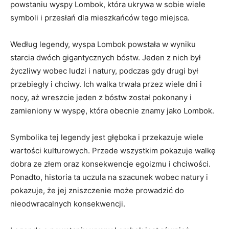
powstaniu wyspy⁣ Lombok, która ukrywa w sobie wiele
symboli i przesłań dla mieszkańców tego miejsca.
Według legendy, wyspa⁢ Lombok powstała w wyniku
‌starcia dwóch ​gigantycznych bóstw. Jeden z⁣ nich był
życzliwy​ wobec ludzi i natury, podczas gdy drugi był
przebiegły i ‌chciwy. Ich walka​ trwała⁤ przez wiele​ dni i‍
nocy, aż wreszcie jeden z bóstw ⁤został pokonany i
zamieniony w wyspę, która obecnie znamy jako Lombok.
Symbolika tej legendy jest głęboka ⁤i‌ przekazuje wiele
wartości kulturowych. ​Przede wszystkim pokazuje walkę
dobra ze złem oraz konsekwencje egoizmu‌ i chciwości.
Ponadto, historia ta ‍uczula na szacunek wobec natury i⁢
pokazuje, że jej⁣ zniszczenie może ⁣prowadzić do
nieodwracalnych konsekwencji.