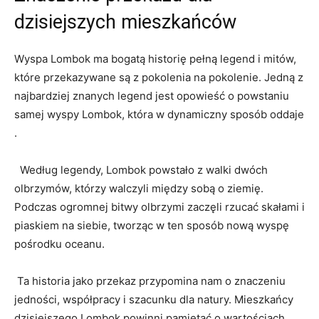
dzisiejszych‍ mieszkańców
Wyspa Lombok‌ ma bogatą historię ​pełną legend ‌i mitów,
które ⁣przekazywane są z pokolenia na ‍pokolenie. Jedną z
najbardziej znanych legend jest⁣ opowieść⁣ o ​powstaniu
samej wyspy Lombok, która w⁢ dynamiczny ⁣sposób oddaje
.
‌ ⁢ Według legendy, Lombok​ powstało z walki dwóch
⁣olbrzymów, którzy walczyli między sobą o ziemię.
Podczas ogromnej bitwy⁤ olbrzymi ⁤zaczęli rzucać skałami i
piaskiem na siebie, tworząc w ten sposób ⁤nową ‍wyspę
pośrodku‌ oceanu.
‍ Ta historia ⁣jako przekaz ‍przypomina nam o znaczeniu‍
jedności,‍ współpracy i szacunku dla natury. Mieszkańcy
dzisiejszego ​Lombok powinni pamiętać o wartościach⁤