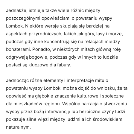
Jednakże, istnieje także wiele różnic między
poszczególnymi opowieściami o⁢ powstaniu wyspy
Lombok.​ Niektóre⁤ wersje skupiają się⁣ bardziej ⁤na
⁣aspektach przyrodniczych, takich‍ jak góry, lasy i morze,
podczas‍ gdy ⁢inne‍ koncentrują się⁣ na relacjach między​
bohaterami.‍ Ponadto, w niektórych mitach‍ główną rolę
odgrywają bogowie,⁤ podczas⁣ gdy‌ w ​innych to ⁣ludzkie
postaci są kluczowe dla fabuły.
Jednocząc różne elementy i interpretacje‍ mitu o
powstaniu ⁤wyspy Lombok, można ⁤dojść ⁣do wniosku, ⁣że ta
opowieść ma głębokie znaczenie kulturowe i społeczne
dla‌ mieszkańców ​regionu. Wspólna narracja o ⁣stworzeniu
wyspy przez bożą interwencję⁤ lub ⁤heroiczne czyny ⁣ludzi⁢
pokazuje silne więzi między ludźmi a ich środowiskiem
naturalnym.