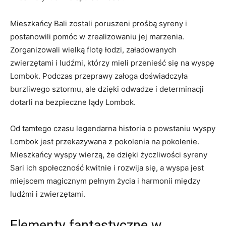
Mieszkańcy Bali zostali poruszeni prośbą syreny i⁢
postanowili pomóc ‌w zrealizowaniu jej marzenia.‍
Zorganizowali wielką flotę ⁤łodzi, ⁢załadowanych
zwierzętami i ludźmi, którzy mieli przenieść się ‍na wyspę
Lombok. Podczas ⁢przeprawy ⁤załoga doświadczyła
⁣burzliwego ​sztormu, ‌ale dzięki odwadze i‍ determinacji
dotarli na⁣ bezpieczne ⁤lądy⁤ Lombok.
Od tamtego​ czasu legendarna historia o powstaniu ⁣wyspy
Lombok jest przekazywana z ⁤pokolenia na pokolenie.
Mieszkańcy wyspy wierzą, że dzięki życzliwości syreny
Sari ‍ich społeczność kwitnie i rozwija się,‌ a wyspa⁢ jest
miejscem​ magicznym​ pełnym życia i harmonii między
ludźmi ‍i ‍zwierzętami.
Elementy fantastyczne w