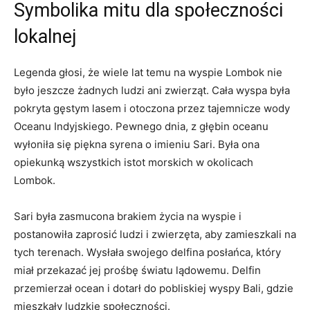
Symbolika ‍mitu dla społeczności
⁣lokalnej
Legenda głosi, że wiele lat ⁢temu​ na ‍wyspie Lombok ⁣nie
było jeszcze ​żadnych‌ ludzi​ ani zwierząt. ‌Cała⁣ wyspa ​była
pokryta⁢ gęstym ⁢lasem i ‌otoczona​ przez tajemnicze wody
Oceanu Indyjskiego. Pewnego dnia, z głębin oceanu
⁢wyłoniła się piękna syrena o⁤ imieniu Sari. Była ona
opiekunką wszystkich istot morskich‍ w okolicach
Lombok.
Sari była zasmucona brakiem ⁢życia na wyspie⁤ i
postanowiła zaprosić ludzi ⁣i zwierzęta,​ aby zamieszkali na
tych terenach. Wysłała swojego delfina posłańca, ​który
miał przekazać jej prośbę światu lądowemu. Delfin
przemierzał‍ ocean i dotarł ‌do pobliskiej​ wyspy ‌Bali, gdzie
mieszkały ludzkie ⁢społeczności.