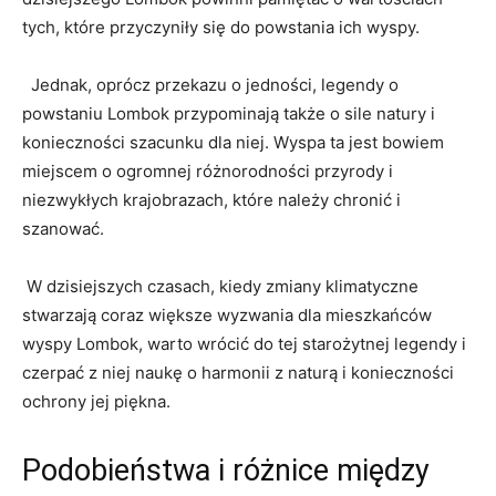
tych, które ‍przyczyniły ‍się do powstania ich wyspy.
⁤ ‍ Jednak, oprócz przekazu o jedności, legendy⁤ o
⁢powstaniu Lombok przypominają także o ⁤sile natury i
⁢konieczności ‍szacunku dla niej. ‍Wyspa ‍ta jest bowiem‍
miejscem o ogromnej różnorodności przyrody i
⁣niezwykłych krajobrazach, które należy ⁤chronić i
szanować.
​ ‌W dzisiejszych‌ czasach, kiedy ⁣zmiany klimatyczne
stwarzają coraz‍ większe ⁢wyzwania ‍dla⁤ mieszkańców ​
wyspy Lombok, ‍warto wrócić⁣ do ⁣tej starożytnej legendy i
czerpać z niej ⁣naukę‌ o⁣ harmonii z naturą ⁤i ‌konieczności
ochrony ⁢jej piękna.
Podobieństwa i⁢ różnice między