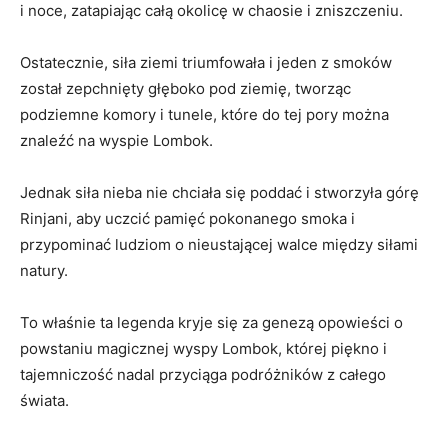
i noce, zatapiając całą okolicę w chaosie i​ zniszczeniu.
Ostatecznie, ⁢siła ziemi triumfowała i⁤ jeden z ⁣smoków
został zepchnięty głęboko pod ziemię, tworząc
podziemne komory i ‌tunele, które do tej pory ⁢można
znaleźć na wyspie​ Lombok.
Jednak siła nieba nie chciała się poddać i stworzyła​ górę
Rinjani,​ aby uczcić ⁤pamięć pokonanego smoka i‍
przypominać ​ludziom‌ o nieustającej⁢ walce⁣ między ‌siłami
natury.
To⁢ właśnie ​ta legenda⁤ kryje się za ⁢genezą opowieści o
powstaniu⁢ magicznej wyspy Lombok, której piękno ⁤i
tajemniczość nadal przyciąga podróżników z całego⁤
świata.