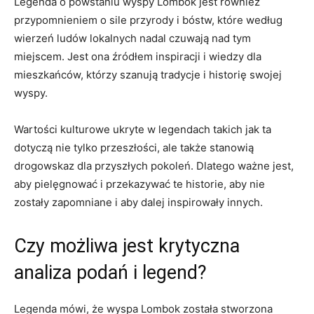
Legenda ‍o powstaniu ⁣wyspy Lombok jest również
przypomnieniem o sile przyrody i bóstw,⁢ które według
wierzeń ludów lokalnych nadal czuwają ⁤nad tym
miejscem. ‍Jest⁣ ona‌ źródłem inspiracji‌ i wiedzy dla
mieszkańców, którzy szanują⁢ tradycje i ‌historię swojej
wyspy.
Wartości kulturowe ukryte w legendach takich jak ta
dotyczą nie tylko ‌przeszłości, ale także stanowią
drogowskaz ⁢dla ⁤przyszłych pokoleń. Dlatego ​ważne jest,
aby pielęgnować i przekazywać⁢ te historie, aby nie
zostały zapomniane i aby dalej inspirowały⁢ innych.
Czy możliwa ⁢jest ⁤krytyczna
analiza podań ⁢i legend?
Legenda ⁤mówi, że⁣ wyspa Lombok została stworzona