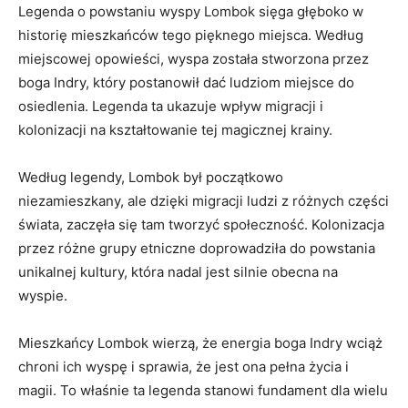
Legenda⁢ o powstaniu‍ wyspy Lombok ​sięga głęboko‍ w
historię mieszkańców tego pięknego‌ miejsca. Według
miejscowej opowieści, wyspa ⁢została stworzona przez
boga Indry, który postanowił dać ludziom‌ miejsce do
osiedlenia. Legenda ta⁢ ukazuje wpływ ‌migracji i
kolonizacji na kształtowanie‌ tej‌ magicznej krainy.
Według legendy, Lombok⁣ był ​początkowo
niezamieszkany, ale dzięki ‌migracji​ ludzi ​z różnych części
świata, zaczęła się tam ⁢tworzyć społeczność. Kolonizacja
przez różne grupy⁤ etniczne doprowadziła⁤ do powstania⁢
unikalnej kultury, która nadal ⁤jest silnie obecna na
wyspie.
Mieszkańcy Lombok​ wierzą, że energia boga Indry wciąż
chroni⁤ ich wyspę i⁤ sprawia,⁢ że jest ona pełna życia i
magii.⁤ To ​właśnie⁤ ta‍ legenda stanowi ‍fundament dla wielu