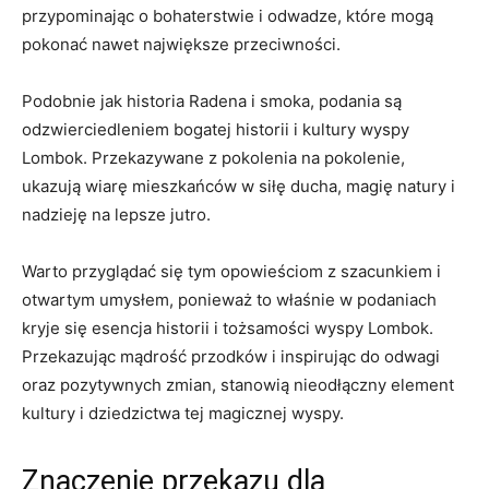
przypominając ‌o bohaterstwie ⁢i odwadze, które⁤ mogą
pokonać nawet ​największe przeciwności.
Podobnie jak historia ⁣Radena i⁣ smoka, podania są
‍odzwierciedleniem​ bogatej ⁤historii i kultury wyspy
Lombok. ⁢Przekazywane z⁢ pokolenia na pokolenie,
ukazują wiarę mieszkańców w siłę ducha,⁤ magię natury i⁤
nadzieję na⁢ lepsze jutro.
Warto przyglądać ⁤się tym opowieściom z szacunkiem i
‌otwartym umysłem, ponieważ to właśnie w podaniach
kryje ‍się ⁢esencja⁣ historii⁣ i tożsamości wyspy‌ Lombok.
Przekazując mądrość przodków⁤ i inspirując⁣ do‍ odwagi
oraz pozytywnych‌ zmian, stanowią⁤ nieodłączny element
kultury⁢ i dziedzictwa‍ tej magicznej wyspy.
Znaczenie przekazu ‍dla ​