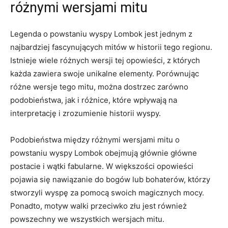
różnymi ⁢wersjami​ mitu
Legenda o powstaniu wyspy Lombok ‌jest ⁣jednym z​
najbardziej ‍fascynujących mitów‍ w historii tego​ regionu.
Istnieje​ wiele różnych wersji tej‌ opowieści, z których‍
każda zawiera swoje unikalne elementy. ⁣Porównując
różne wersje tego⁢ mitu, można‍ dostrzec zarówno
podobieństwa, jak i różnice, które ‍wpływają ​na
interpretację i ‍zrozumienie historii wyspy.
Podobieństwa między różnymi⁤ wersjami ⁤mitu o
powstaniu wyspy Lombok ⁤obejmują głównie ⁢główne
postacie i⁤ wątki fabularne. W większości opowieści
pojawia ‌się nawiązanie​ do bogów lub bohaterów, którzy ​
stworzyli⁢ wyspę za pomocą swoich magicznych⁢ mocy.‌
Ponadto, motyw walki przeciwko złu jest również
powszechny ⁢we wszystkich wersjach‍ mitu.