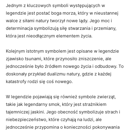
Jednym z kluczowych symboli występujących ⁤w
⁤legendzie⁣ jest postać​ boga morza, który w nieustannej
walce z siłami natury⁣ tworzył nowe lądy. ‍Jego moc i
determinacja symbolizują siłę stwarzania i przemiany,
która jest nieodłącznym elementem ⁢życia.
Kolejnym istotnym symbolem jest opisane⁢ w legendzie
zjawisko tsunami, które przynosiło ‌zniszczenie, ale‍
jednocześnie było źródłem nowego życia i odbudowy. To
doskonały ​przykład dualizmu⁣ natury, ‌gdzie z każdej ​
katastrofy ⁣rodzi się coś nowego.
W legendzie pojawiają ‍się ⁢również ⁤symbole zwierząt,
takie ⁢jak‍ legendarny smok,⁢ który jest strażnikiem
tajemniczej jaskini. ​Jego obecność symbolizuje strach i
niebezpieczeństwo, które czyhają ‌na ⁢ludzi, ale
jednocześnie przypomina o ​konieczności pokonywania