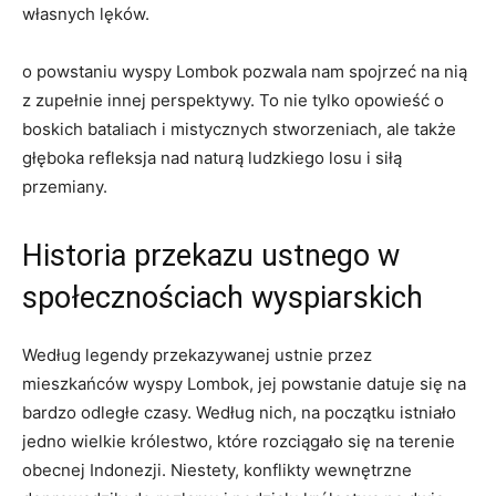
własnych ⁤lęków.
o​ powstaniu wyspy Lombok pozwala nam spojrzeć na ‍nią⁢
z ⁣zupełnie innej perspektywy. ​To ​nie tylko opowieść ‍o
boskich bataliach i mistycznych stworzeniach, ale⁢ także
głęboka ⁤refleksja nad naturą ​ludzkiego⁣ losu i siłą
‍przemiany.
Historia⁤ przekazu ustnego w​
społecznościach wyspiarskich
Według legendy przekazywanej ustnie przez
mieszkańców wyspy Lombok, ⁣jej powstanie datuje się na
bardzo odległe⁣ czasy. Według nich, na początku ⁢istniało
jedno‌ wielkie królestwo, które rozciągało‌ się⁣ na ⁢terenie
obecnej Indonezji.⁤ Niestety, ⁣konflikty ⁣wewnętrzne