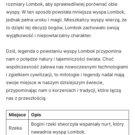
rozmiary Lombok, aby sprawiedliwiej porównać ‌obie⁣
wyspy. ​W ​ten sposób powstała mniejsza ‍wyspa Lombok,
jednak pełna uroku i magii. Mieszkańcy wyspy ⁣wierzą, ‍że
to dzięki tej⁢ decyzji bogów, ​Lombok ⁤zachowało ​swoją​
wyjątkowość i ⁣niepowtarzalny charakter.
Dziś, legenda o powstaniu wyspy⁢ Lombok przypomina
nam o potędze natury i⁤ tajemniczości świata. Choć ​
współczesność⁣ zalewa nas nowoczesnymi technologiami‍
i zgiełkiem cywilizacji, to mitologie i ⁢legendy nadal mają
swoje miejsce w naszym ⁢dzisiejszym⁢ świecie,‍
przypominając nam ⁤o korzeniach i⁣ tradycji, które łączą
nas ⁤z⁢ przeszłością.
Miejsce
Opis
Bogini rzeki stworzyła⁣ wspaniały nurt, który⁢
Rzeka
nawadnia ‌wyspę ‍Lombok.