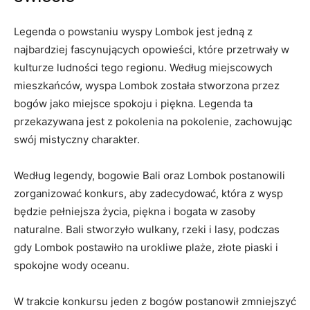
Legenda ⁤o powstaniu wyspy Lombok​ jest jedną z
najbardziej fascynujących opowieści, ‌które przetrwały ⁣w
kulturze ludności ‍tego ‍regionu. Według ‌miejscowych ​
mieszkańców, wyspa Lombok została ⁢stworzona przez
bogów ⁣jako miejsce ⁣spokoju ⁣i piękna. Legenda ta
przekazywana jest z ⁢pokolenia na pokolenie, zachowując
swój mistyczny charakter.
Według legendy, ‌bogowie Bali​ oraz ⁤Lombok⁣ postanowili
⁢zorganizować konkurs,​ aby ⁣zadecydować, która z wysp
będzie ‌pełniejsza​ życia, ⁤piękna i bogata w zasoby
naturalne. Bali stworzyło wulkany, rzeki i lasy, podczas‌
gdy Lombok postawiło ‌na urokliwe ⁢plaże, ‍złote piaski i
spokojne wody oceanu.
W trakcie konkursu jeden z ⁣bogów postanowił zmniejszyć