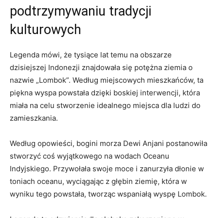
podtrzymywaniu tradycji⁢
kulturowych
Legenda mówi, ​że tysiące lat⁤ temu na⁣ obszarze
dzisiejszej Indonezji⁢ znajdowała się potężna ziemia⁤ o
nazwie „Lombok”.‍ Według miejscowych mieszkańców, ta
piękna wyspa powstała dzięki boskiej ​interwencji, która
miała na​ celu stworzenie idealnego miejsca dla⁢ ludzi do
zamieszkania.
Według opowieści, bogini morza Dewi Anjani postanowiła
stworzyć coś wyjątkowego na wodach⁢ Oceanu
Indyjskiego. Przywołała​ swoje⁢ moce i zanurzyła dłonie ⁣w
toniach oceanu,⁤ wyciągając z ⁢głębin ⁤ziemię, ⁤która ​w
wyniku tego⁣ powstała,⁤ tworząc wspaniałą wyspę Lombok.