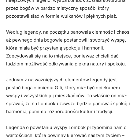
miejscowych legend, wyspa​ Lombok została ⁣stworzona
przez bogów ‌w bardzo mistyczny sposób, który
pozostawił ‍ślad ⁤w ⁤formie​ wulkanów‌ i pięknych plaż.
Według‍ legendy, na początku⁢ panowała ciemność i ​chaos,
aż pewnego⁣ dnia bogowie postanowili stworzyć wyspę,
która miała być przystanią spokoju i harmonii.‍
Zdecydowali się na ⁣to miejsce, ponieważ chcieli‍ dać
ludziom możliwość odkrywania ​piękna‍ natury ‌i spokoju.
Jednym z ‌najważniejszych elementów legendy jest‍
postać​ boga o imieniu Gili, który miał być ‌opiekunem
wyspy i wszystkich jej mieszkańców. To właśnie on miał
‌sprawić, że na Lomboku zawsze będzie ⁢panować spokój i
harmonia,⁤ pomimo różnorodności kultur i tradycji.
Legenda ‍o ‌powstaniu ⁢wyspy Lombok przypomina nam‍ o
wartościach, które powinny‍ kierować naszym życiem –