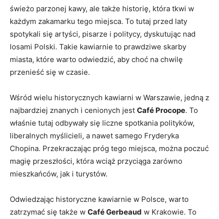
świeżo parzonej kawy, ale także historię, która tkwi w‍
każdym⁣ zakamarku tego miejsca. To ​tutaj przed laty
spotykali się artyści, pisarze i​ politycy, dyskutując ​nad‌
losami Polski.‌ Takie kawiarnie to ⁤prawdziwe skarby
miasta, które warto odwiedzić, aby choć na chwilę
przenieść się ⁣w czasie.
Wśród wielu historycznych kawiarni w Warszawie, jedną z
najbardziej znanych i cenionych jest
Café ⁢Procope
. To
właśnie⁣ tutaj odbywały się‍ liczne spotkania polityków,
liberalnych‌ myślicieli, a nawet samego⁢ Fryderyka
Chopina. Przekraczając próg tego miejsca, można poczuć
magię przeszłości, która wciąż​ przyciąga zarówno
mieszkańców, jak i turystów.
Odwiedzając historyczne‍ kawiarnie w Polsce, warto
zatrzymać się także w
Café Gerbeaud
w Krakowie. ‍To