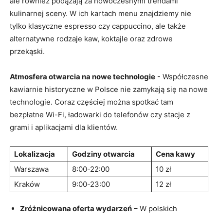
ale również podążają ‍za nowoczesnymi ‌trendami
⁢kulinarnej sceny. W ich kartach ​menu znajdziemy nie
tylko klasyczne ‌espresso czy cappuccino, ale ⁣także
‌alternatywne rodzaje kaw, koktajle oraz zdrowe
przekąski.
Atmosfera otwarcia na nowe technologie
⁢- Współczesne
kawiarnie historyczne ‌w Polsce ⁤nie⁤ zamykają się ⁤na nowe
technologie. ⁢Coraz częściej można spotkać tam
bezpłatne Wi-Fi,‌ ładowarki do telefonów czy stacje z
grami i aplikacjami dla ​klientów.
Lokalizacja
Godziny otwarcia
Cena kawy
Warszawa
8:00-22:00
10 zł
Kraków
9:00-23:00
12 zł
Zróżnicowana oferta ⁣wydarzeń
– W polskich