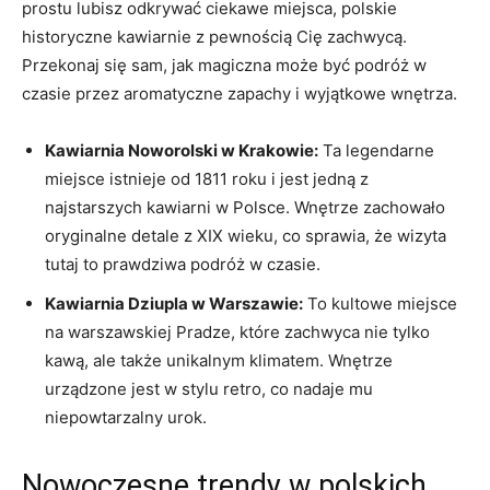
prostu lubisz odkrywać ciekawe miejsca, polskie
historyczne kawiarnie z pewnością Cię zachwycą.
Przekonaj się sam,‌ jak magiczna może być⁣ podróż w
czasie⁣ przez aromatyczne zapachy i⁢ wyjątkowe wnętrza.
Kawiarnia Noworolski w Krakowie:
Ta legendarne
miejsce istnieje od 1811 roku i jest‌ jedną z
najstarszych⁢ kawiarni w Polsce. Wnętrze zachowało
⁢oryginalne detale z XIX wieku, co sprawia, że wizyta
tutaj to prawdziwa ⁣podróż w czasie.
Kawiarnia Dziupla w Warszawie:
To ‍kultowe miejsce
⁣na warszawskiej Pradze, które zachwyca nie⁣ tylko
kawą, ale ⁢także unikalnym klimatem. Wnętrze⁣
urządzone⁤ jest w stylu retro, co nadaje mu
niepowtarzalny urok.
Nowoczesne‌ trendy w​ polskich