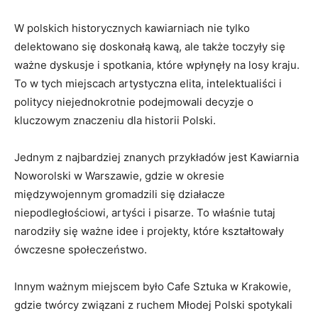
W polskich historycznych kawiarniach ​nie tylko
delektowano się doskonałą kawą,⁣ ale ​także toczyły ​się⁤
ważne dyskusje i⁣ spotkania,⁣ które wpłynęły na losy‌ kraju.
To⁣ w ⁣tych miejscach artystyczna elita,​ intelektualiści i
politycy niejednokrotnie podejmowali decyzje o‌
kluczowym znaczeniu ⁢dla historii Polski.
Jednym z najbardziej znanych przykładów jest ‌Kawiarnia
Noworolski⁣ w ‍Warszawie, gdzie w okresie
międzywojennym gromadzili się⁤ działacze
niepodległościowi, artyści i pisarze. To właśnie tutaj
narodziły się ważne idee i projekty,‌ które kształtowały
ówczesne społeczeństwo.
Innym ⁣ważnym ⁢miejscem ‍było Cafe Sztuka w Krakowie,
⁤gdzie twórcy związani ⁤z ‍ruchem Młodej Polski‍ spotykali