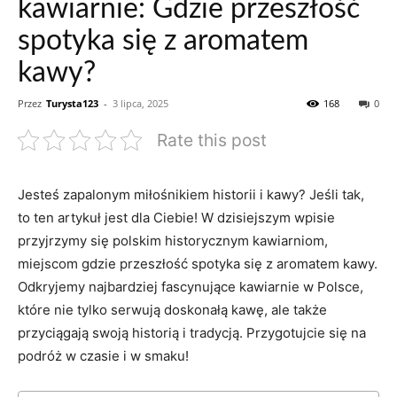
kawiarnie: Gdzie przeszłość
spotyka się z aromatem
kawy?
Przez
Turysta123
-
3 lipca, 2025
168
0
Rate this post
Jesteś zapalonym⁤ miłośnikiem historii ‍i kawy? Jeśli tak,
to ten artykuł⁤ jest dla Ciebie!​ W dzisiejszym wpisie
przyjrzymy się polskim historycznym kawiarniom,
miejscom gdzie przeszłość spotyka ⁣się z aromatem⁢ kawy.
Odkryjemy najbardziej fascynujące ⁣kawiarnie w Polsce,
które nie‌ tylko serwują doskonałą kawę, ale także
przyciągają swoją historią i ​tradycją. Przygotujcie się na
podróż ⁤w czasie i w‍ smaku!