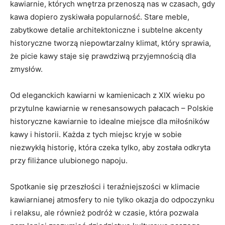
kawiarnie,⁤ których wnętrza przenoszą nas w czasach, gdy
kawa dopiero zyskiwała popularność. ⁤Stare meble,
zabytkowe ⁢detalie architektoniczne i subtelne akcenty
historyczne ⁣tworzą niepowtarzalny klimat, który sprawia,
że picie kawy staje się prawdziwą przyjemnością dla
zmysłów.
Od eleganckich kawiarni w kamienicach z ‍XIX wieku po
przytulne kawiarnie w renesansowych​ pałacach – Polskie
historyczne kawiarnie to idealne miejsce dla miłośników
kawy i historii. Każda ⁣z tych miejsc kryje⁤ w sobie
niezwykłą historię, która ​czeka tylko, ⁣aby ⁣została odkryta
⁤przy filiżance ulubionego ​napoju.
Spotkanie się przeszłości i ‍teraźniejszości w klimacie
kawiarnianej atmosfery to nie tylko okazja ⁢do odpoczynku
​i⁣ relaksu, ale również podróż⁣ w⁣ czasie,⁤ która pozwala