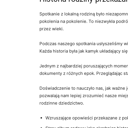
Spotkanie⁤ z ‍lokalną rodziną ​było niezapom
⁣pokolenia na⁤ pokolenie. To ‌niezwykła podróż
przez ⁣wieki.
Podczas naszego‌ spotkania​ usłyszeliśmy⁢ w
Każda historia‌ była jak ‌kamyk układający si
Jednym z ‍najbardziej poruszających momentó
dokumenty ⁤z różnych epok. Przeglądając star
Doświadczenie‌ to nauczyło nas,‍ jak ważne⁤ j
pozwalają nam‍ lepiej zrozumieć ⁢nasze miej
rodzinne dziedzictwo.
Wzruszające opowieści⁣ przekazane z pok