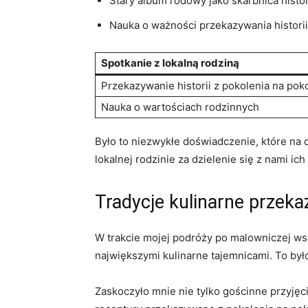
Stary⁢ album rodowy jako skarbnica histor
Nauka o⁢ ważności⁤ przekazywania histori
Spotkanie z lokalną ‌rodziną
Przekazywanie⁤ historii z pokolenia​ na pok
Nauka ‌o wartościach rodzinnych
Było to niezwykłe doświadczenie, które na dł
lokalnej rodzinie za ⁤dzielenie się z nami ​ich
Tradycje ⁣kulinarne​ przek
W trakcie ‌mojej ⁤podróży po⁣ malowniczej ws
⁣największymi kulinarne tajemnicami. To był
Zaskoczyło ‌mnie nie ⁢tylko ⁢gościnne przyjęci