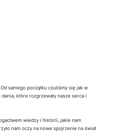
 ‍Od ‌samego początku czuliśmy się jak w⁤
dania, ‌które⁢ rozgrzewały nasze serca⁣ i
ogactwem wiedzy i historii, jakie ‍nam
orzyło⁢ nam ⁤oczy na nowe spojrzenie ⁤na świat