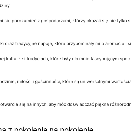
ziny.
ę⁤ porozumieć z gospodarzami, którzy okazali się nie ⁣tylko serde
 oraz tradycyjne napoje, które przypominały​ mi ⁣o aromacie i
j⁤ kulturze i tradycjach, które były dla‌ mnie⁢ fascynującym sp
odzinie,‌ miłości i‍ gościnności, które są uniwersalnymi wartośc
otwarcie się na innych, aby móc doświadczać⁤ piękna różnorodnoś
na z pokolenia na pokolenie