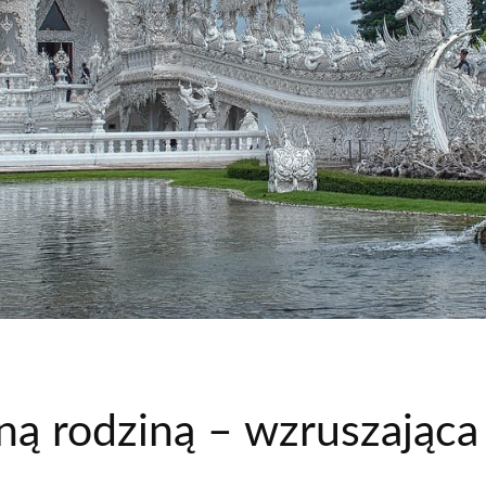
lną rodziną – wzruszając