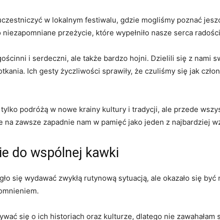
uczestniczyć w lokalnym festiwalu, ‍gdzie mogliśmy poznać ⁤jesz
o niezapomniane przeżycie,⁤ które wypełniło nasze serca radości
ścinni i⁤ serdeczni, ale także bardzo hojni. ⁢Dzielili ‍się z nami s
nia.⁣ Ich gesty życzliwości sprawiły,⁣ że czuliśmy się jak⁤ członk
e tylko podróżą ⁣w nowe krainy kultury ⁢i ‌tradycji, ale przede wszy
na zawsze zapadnie ​nam w‌ pamięć jako⁤ jeden⁣ z ‍najbardziej 
e do wspólnej kawki
gło się ⁢wydawać zwykłą ‍rutynową sytuacją, ale okazało się być
pomnieniem.
ć się o ​ich‍ historiach oraz‍ kulturze,‌ dlatego nie ⁣zawahałam 