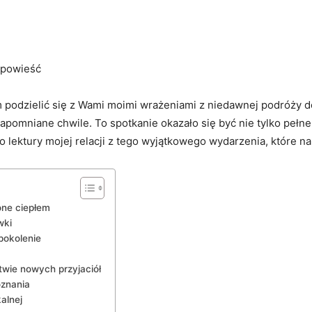
 opowieść
m podzielić się z ⁤Wami ⁤moimi⁣ wrażeniami z ‍niedawnej⁢ podróży ​d
apomniane⁣ chwile. To spotkanie⁢ okazało​ się być nie tylko pełne 
do lektury ​mojej relacji⁣ z⁣ tego wyjątkowego wydarzenia, które n
one‌ ciepłem
wki
pokolenie
wie⁢ nowych przyjaciół
oznania
alnej