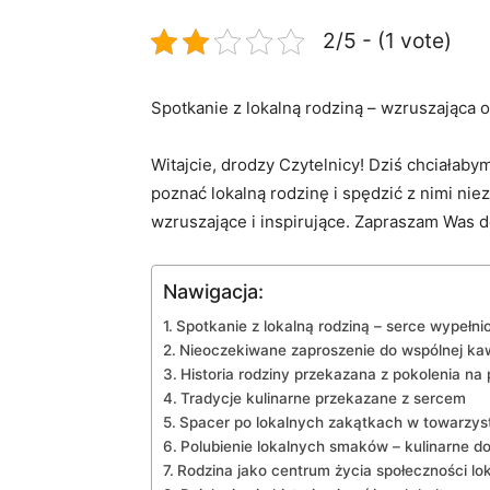
2/5 - (1 vote)
Spotkanie z lokalną rodziną ‌– wzruszająca
Witajcie, drodzy Czytelnicy!‍ Dziś ⁣chciałaby
poznać lokalną rodzinę i spędzić ‌z nimi niez
⁤wzruszające‍ i⁣ inspirujące. ⁣Zapraszam Was 
Nawigacja:
Spotkanie ⁤z lokalną⁣ rodziną – serce wypełni
Nieoczekiwane zaproszenie do wspólnej ka
Historia rodziny przekazana z pokolenia na 
Tradycje ⁣kulinarne​ przekazane z sercem
Spacer po lokalnych zakątkach w towarzyst
Polubienie lokalnych ​smaków – kulinarne ‍d
Rodzina jako centrum ⁤życia społeczności lok