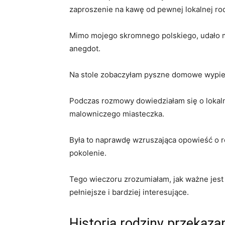
zaproszenie na kawę od pewnej‍ lokalnej rod
Mimo mojego skromnego polskiego, udało mi si
anegdot.
Na⁣ stole zobaczyłam pyszne domowe wypieki
Podczas rozmowy dowiedziałam ⁣się o lokalne
malowniczego miasteczka.
Była to⁣ naprawdę wzruszająca⁤ opowieść‍ o r
pokolenie.
Tego wieczoru zrozumiałam, jak‌ ważne jest 
pełniejsze i ⁣bardziej interesujące.
Historia rodziny przekaza