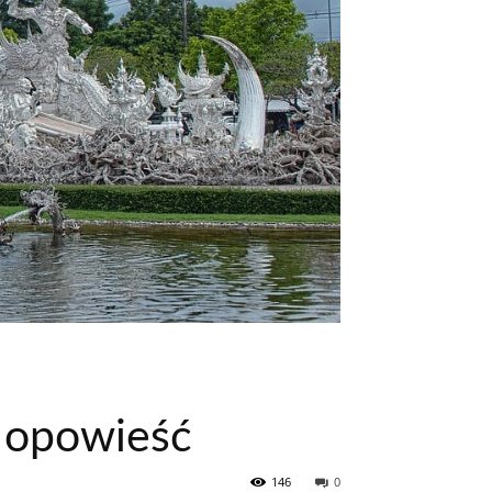
a opowieść
146
0