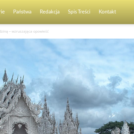
ie
Państwa
Redakcja
Spis Treści
Kontakt
odziną – wzruszająca opowieść