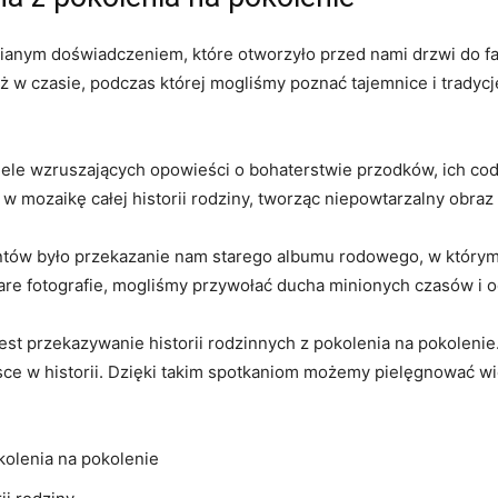
nianym doświadczeniem, które ‍otworzyło przed ⁣nami ‍drzwi ⁣do f
 w czasie, podczas której mogliśmy poznać tajemnice ⁤i tradycje, ⁢
iele wzruszających opowieści⁣ o bohaterstwie przodków, ich ⁤cod
ę⁣ w mozaikę całej historii rodziny, tworząc⁣ niepowtarzalny obraz 
w było przekazanie nam starego albumu ⁢rodowego,⁤ w ‍którym zg
e fotografie, mogliśmy ⁢przywołać‌ ducha⁣ minionych ​czasów ‍i 
est przekazywanie historii ‌rodzinnych‌ z pokolenia na pokolenie.
sce w historii. Dzięki takim spotkaniom⁣ możemy pielęgnować⁤ wi
olenia⁢ na pokolenie