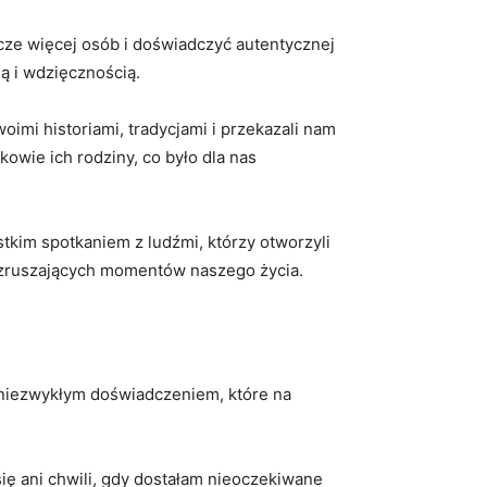
cze więcej osób‌ i ​doświadczyć autentycznej
ą i wdzięcznością.
woimi historiami, tradycjami ​i‌ przekazali nam
owie ich rodziny, ‌co było dla nas⁢
stkim‍ spotkaniem z ⁣ludźmi,⁣ którzy otworzyli
wzruszających momentów‍ naszego‍ życia.
 niezwykłym doświadczeniem,‍ które‌ na
⁢się ani chwili, gdy dostałam ⁢nieoczekiwane