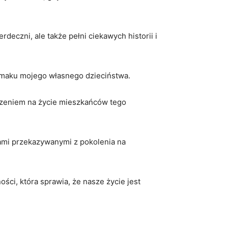
czni, ale także ‌pełni ciekawych ⁤historii⁣ i
 smaku mojego ‍własnego dzieciństwa.
ojrzeniem na⁣ życie mieszkańców tego
iami⁤ przekazywanymi z​ pokolenia na
ci, która sprawia, że nasze ​życie jest