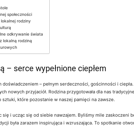
tole
lnej społeczności
lokalnej rodziny
ulturą
ne ⁢odkrywanie świata
 lokalną ⁣rodziną
lturowych
iną – serce wypełnione‌ ciepłem
ym doświadczeniem – pełnym ⁤serdeczności, ⁤gościnności i ciepła.
zych nowych przyjaciół. Rodzina ⁢przygotowała dla nas ​tradycyjne 
o sztuki, które⁢ pozostanie w naszej pamięci⁢ na zawsze.
się i ucząc ‌się od siebie ​nawzajem.​ Byliśmy mile zaskoczeni b
radycji była‍ zarazem⁤ inspirująca i wzruszająca.⁣ To spotkanie otw