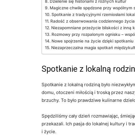
Dzielenie się ​historiami z różnych kultur
Magiczne‍ chwile spędzone przy wspólnym s
Spotkanie z ‌tradycyjnymi rzemiosłami​ loka
Radość z obserwowania codziennego ⁣życia‍ 
Niezapomniane przeżycie bliskości‍ z inną k
Rozmowy przy rozpalonym ognisku – ⁤wspól
Nowe spojrzenie na życie dzięki spotkaniu z
Niezaprzeczalna magia spotkań ⁣międzyku
Spotkanie ⁤z lokalną⁣ rodz
Spotkanie‍ z⁢ lokalną rodziną‍ było niezwykł
domu,‍ otoczeni miłością i troską⁤ przez ⁣nas
⁣brzuchy.‍ To było prawdziwe ‍kulinarne dzieł
Spędziliśmy cały dzień rozmawiając, śmiejąc 
przekazali. Ich pasja ⁢do lokalnej kultury i t
i⁤ życie.