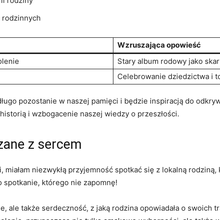
ii rodziny
i rodzinnych
Wzruszająca opowieść
olenie
Stary album rodowy jako skar
Celebrowanie dziedzictwa⁢ i 
ugo ​pozostanie w naszej pamięci i⁣ będzie‌ inspiracją do odkryw
 ​historią i⁣ wzbogacenie naszej ⁣wiedzy⁤ o przeszłości.
azane z sercem
i, miałam niezwykłą przyjemność spotkać się ⁣z lokalną rodziną, k
o spotkanie, którego⁣ nie zapomnę!
e, ale także⁢ serdeczność, z ‍jaką rodzina ‍opowiadała⁤ o ⁣swoich⁣