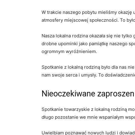
W trakcie⁣ naszego pobytu mieliśmy okazję‍ 
atmosfery miejscowej społeczności. To ⁢był
Nasza lokalna rodzina okazała​ się nie tylko go
drobne upominki jako⁢ pamiątkę naszego spotka
ogromnym wyróżnieniem.
Spotkanie‌ z lokalną‍ rodziną było⁣ dla nas ni
nam swoje serca i umysły. To doświadczenie 
Nieoczekiwane zaproszeni
Spotkanie towarzyskie⁢ z lokalną rodziną mo
długo pozostanie we mnie wspaniałym ⁣ws
Uwielbiam ⁤poznawać nowych ludzi i dowiadywa