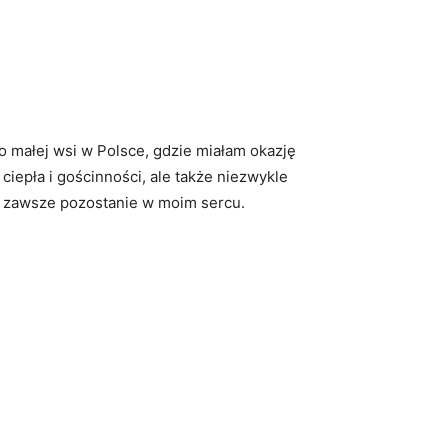
o małej wsi‍ w Polsce, gdzie miałam ‌okazję⁤
ciepła i⁣ gościnności,⁣ ale także niezwykle
a ⁤zawsze ‌pozostanie w ​moim ‍sercu.