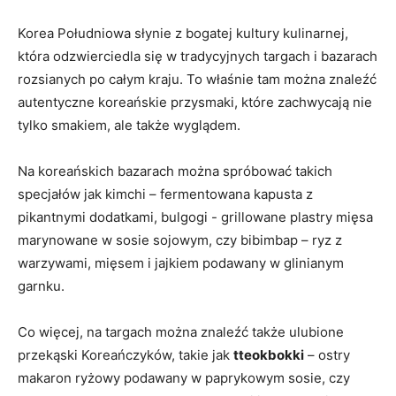
Korea Południowa słynie z bogatej kultury kulinarnej,
która odzwierciedla się⁢ w tradycyjnych targach ⁢i bazarach
rozsianych po całym kraju. To właśnie tam można znaleźć
autentyczne koreańskie przysmaki, które zachwycają nie‌
tylko smakiem, ale także wyglądem.
Na koreańskich ‌bazarach można spróbować takich
specjałów jak kimchi – fermentowana kapusta z
pikantnymi dodatkami, bulgogi -⁢ grillowane ​plastry ⁣mięsa
marynowane w ​sosie sojowym,‌ czy bibimbap – ryz z​
warzywami, mięsem i jajkiem podawany w glinianym
garnku.
Co ​więcej, na targach można znaleźć także ulubione
przekąski Koreańczyków, takie⁣ jak
tteokbokki
– ostry
‌makaron ryżowy podawany ‍w ‌paprykowym⁣ sosie, ‍czy