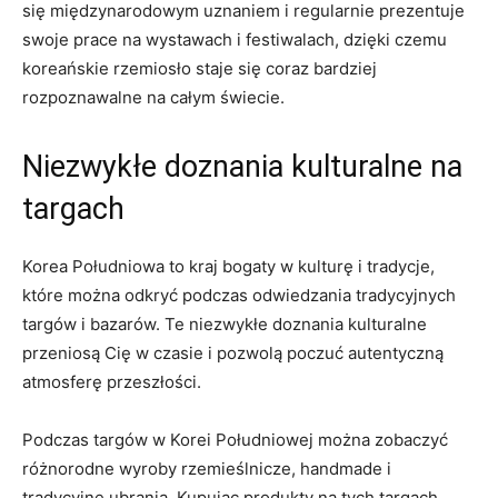
się‌ międzynarodowym uznaniem⁢ i regularnie prezentuje
swoje prace na wystawach⁢ i ⁢festiwalach, dzięki⁣ czemu
⁢koreańskie rzemiosło staje​ się coraz ‍bardziej
rozpoznawalne na całym świecie.
Niezwykłe doznania ⁣kulturalne na
targach
Korea Południowa ‌to kraj‍ bogaty w ⁤kulturę i tradycje,
które ⁢można odkryć podczas odwiedzania tradycyjnych
targów i⁣ bazarów. Te ⁣niezwykłe doznania kulturalne ​
przeniosą Cię w czasie i pozwolą poczuć autentyczną
⁢atmosferę ⁤przeszłości.
Podczas targów ⁣w Korei Południowej można⁤ zobaczyć‍
różnorodne wyroby ‌rzemieślnicze, handmade i
tradycyjne ubrania. Kupując produkty na tych targach,