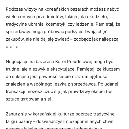
Podczas⁢ wizyty na koreańskich bazarach możesz nabyć ​
wiele cennych przedmiotów,‍ takich jak rękodzieło,
tradycyjne ubrania, ⁣kosmetyki czy​ jedzenie. Pamiętaj,‍ że
sprzedawcy mogą próbować podsycić Twoją chęć
zakupów, ⁢ale‍ nie daj się zwieść – zdobądź jak najlepszą
ofertę!
Negocjacje na⁣ bazarach Korei Południowej mogą być
trudne, ale ⁣niezwykle ekscytujące.⁣ Pamiętaj,‍ że kluczem
do sukcesu jest pewność siebie oraz umiejętność​
znalezienia wspólnego języka z sprzedawcą. ⁤Po udanej
‌transakcji możesz czuć się jak prawdziwy‍ ekspert w
sztuce targowania ‍się!
Zanurz ⁣się w koreańskiej ⁤kulturze poprzez tradycyjne
targi ‌i bazary -⁢ doświadczysz niezapomnianych chwil,
poznasz lokalnych sprzedawców ⁤i‌ zdobędziesz