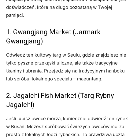
doświadczeń, które na długo pozostaną w Twojej
pamięci.
1.​ Gwangjang Market⁤ (Jarmark
Gwangjang)
Odwiedź ⁢ten ​kultowy targ w ⁢Seulu, gdzie znajdziesz nie
tylko pyszne przekąski‌ uliczne,⁢ ale ⁢także tradycyjne
tkaniny‍ i ‌ubrania. Przejedz ​się⁣ na⁤ tradycyjnym hanboku
lub spróbuj lokalnego specjału – maeuntang.
2. Jagalchi Fish Market (Targ Rybny
Jagalchi)
Jeśli lubisz owoce morza, koniecznie⁢ odwiedź ten ⁤rynek‌
w ​Busan.​ Możesz spróbować ​świeżych owoców morza
prosto⁢ z lokalnych łodzi rybackich.‌ To prawdziwa uczta