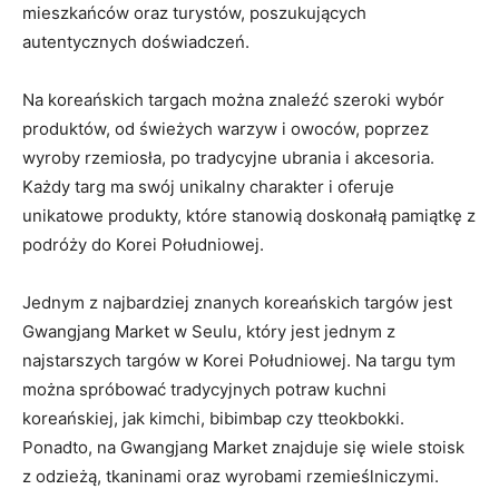
mieszkańców ⁤oraz turystów, poszukujących
autentycznych doświadczeń.
Na‍ koreańskich targach‌ można znaleźć szeroki‌ wybór
produktów,‍ od świeżych warzyw i owoców, poprzez ​
wyroby rzemiosła,⁣ po tradycyjne ubrania i akcesoria.
Każdy‌ targ ma swój unikalny charakter i‌ oferuje
unikatowe produkty,⁤ które stanowią doskonałą pamiątkę z
podróży‍ do Korei Południowej.
Jednym⁣ z ⁣najbardziej ⁣znanych koreańskich targów jest
Gwangjang​ Market w Seulu, który​ jest jednym z
najstarszych ⁣targów w Korei Południowej. Na targu ⁣tym
można ‍spróbować tradycyjnych potraw kuchni
koreańskiej, ⁤jak kimchi,⁤ bibimbap czy ⁢tteokbokki.
Ponadto, na Gwangjang Market ‍znajduje się‍ wiele stoisk
z odzieżą, tkaninami oraz wyrobami rzemieślniczymi.