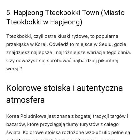
5. Hapjeong Tteokbokki ⁣Town⁤ (Miasto
Tteokbokki w Hapjeong)
Tteokbokki, czyli ostre⁢ kluski ryżowe,‌ to ⁣popularna
przekąska‍ w⁢ Korei. Odwiedź to miejsce w Seulu, gdzie
znajdziesz najlepsze i najróżniejsze wariacje tego dania.
Czy odważysz się ⁤spróbować najbardziej pikantnej‍
wersji?
Kolorowe stoiska i autentyczna
atmosfera
Korea Południowa jest⁣ znana z bogatej tradycji⁤ targów i
‌bazarów,⁣ które‌ przyciągają tłumy ⁤turystów ⁤z ‍całego⁣
świata. Kolorowe​ stoiska rozłożone wzdłuż ulic⁤ pełne są‌