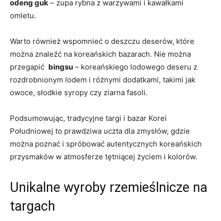
odeng guk
– zupa rybna z warzywami i⁤ kawałkami
omletu.
Warto ⁣również ‌wspomnieć ⁣o deszczu⁤ deserów, ⁣które
można znaleźć na koreańskich ‌bazarach. Nie można
‌przegapić ⁤
bingsu
– koreańskiego lodowego deseru z⁤
rozdrobnionym lodem i różnymi dodatkami, takimi jak⁤
owoce, słodkie syropy czy ⁢ziarna​ fasoli.
Podsumowując, tradycyjne targi i bazar⁣ Korei
Południowej⁢ to ⁢prawdziwa uczta dla zmysłów, gdzie
można poznać i spróbować autentycznych koreańskich
przysmaków ⁢w atmosferze tętniącej życiem ‌i kolorów.
Unikalne wyroby rzemieślnicze​ na⁢
targach