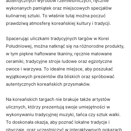
autentycznych ​wyrobów rzemieślniczych, ręcznie
⁣wykonanych pamiątek‍ oraz ‌miejscowych specjałów
‍kulinarnej sztuki. To właśnie⁢ tutaj można poczuć
prawdziwą atmosferę koreańskiej kultury i tradycji.
Spacerując uliczkami tradycyjnych ‌targów w Korei
Południowej, można natknąć‍ się na różnorodne produkty,
​w tym piękne ​haftowane ‌tkaniny, ręcznie malowane
ceramiki,​ tradycyjne stroje ludowe oraz egzotyczne
owoce i warzywa. To idealne miejsce,⁤ aby​ poszukać
wyjątkowych prezentów dla ⁤bliskich oraz spróbować
autentycznych koreańskich przysmaków.
Na ⁢koreańskich targach nie⁣ brakuje także artystów
ulicznych, którzy prezentują swoje umiejętności w⁣
wykonywaniu tradycyjnej​ muzyki, tańca⁤ czy sztuk⁣ walki.
To ⁣doskonała okazja, aby poznać lokalne tradycje i
obyczaje, oraz uczestniczyć w⁣ interaktywnych pokazach