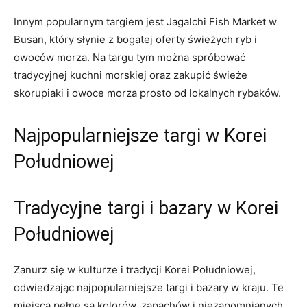
Innym popularnym targiem ​jest Jagalchi ‌Fish‌ Market w
Busan, który słynie ‍z bogatej⁣ oferty ⁢świeżych⁢ ryb i
owoców morza. Na targu tym ‌można spróbować⁤
tradycyjnej kuchni morskiej oraz zakupić świeże
skorupiaki i ‌owoce⁤ morza prosto ‌od lokalnych rybaków.
Najpopularniejsze targi w Korei
Południowej
Tradycyjne targi ‌i bazary w Korei
Południowej
Zanurz​ się w kulturze ‍i tradycji Korei Południowej,
odwiedzając najpopularniejsze targi ⁤i bazary w kraju.‍ Te
miejsca pełne są⁤ kolorów, zapachów i‍ niezapomnianych