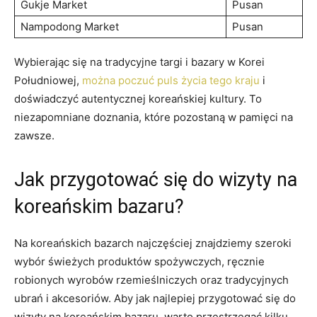
Gukje Market
Pusan
Nampodong Market
Pusan
Wybierając się na tradycyjne targi i bazary w⁢ Korei
Południowej, ‍
można poczuć puls życia tego kraju
i
doświadczyć ⁤autentycznej koreańskiej kultury. To​
niezapomniane⁣ doznania, które pozostaną ​w pamięci ‌na
zawsze.
Jak przygotować się‌ do wizyty ⁣na
koreańskim bazaru?
Na koreańskich bazarch ​najczęściej znajdziemy szeroki
wybór⁢ świeżych‌ produktów spożywczych, ręcznie
⁢robionych ⁢wyrobów rzemieślniczych‍ oraz tradycyjnych
ubrań ​i akcesoriów. Aby jak ​najlepiej ‍przygotować się do
wizyty na koreańskim bazaru, ⁢warto ​przestrzegać kilku