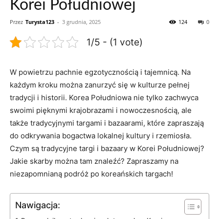
Korei Południowej
Przez
Turysta123
-
3 grudnia, 2025
124
0
1/5 - (1 vote)
W powietrzu pachnie egzotycznością ‌i‌ tajemnicą. Na
‌każdym kroku ⁤można zanurzyć się w kulturze pełnej
tradycji​ i historii.‌ Korea Południowa‌ nie tylko zachwyca
swoimi ‌pięknymi krajobrazami i nowoczesnością, ‍ale‌
także tradycyjnymi targami i bazaarami, ‌które zapraszają
do odkrywania bogactwa lokalnej kultury i rzemiosła.​
Czym są tradycyjne targi​ i bazaary⁤ w Korei​ Południowej?
Jakie skarby można tam znaleźć? Zapraszamy na
niezapomnianą ‍podróż po koreańskich targach!
Nawigacja: