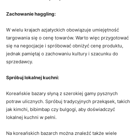
Zachowanie haggling:
W wielu krajach azjatyckich ⁣obowiązuje ‌umiejętność
targowania się ‌o cenę towarów.⁣ Warto więc przygotować
się ​na negocjacje i spróbować obniżyć cenę produktu,
jednak​ pamiętaj o zachowaniu⁢ kultury‍ i‍ szacunku ⁢do
⁢sprzedawcy.
Spróbuj lokalnej ‌kuchni:
Koreańskie bazary ⁢słyną z szerokiej gamy pysznych
⁢potraw ulicznych.⁣ Spróbuj tradycyjnych przekąsek, takich
jak kimchi,⁢ bibimbap czy‌ bulgogi, aby doświadczyć
lokalnej​ kuchni w⁢ pełni.
Na koreańskich⁢ bazarch można⁤ znaleźć‍ także wiele