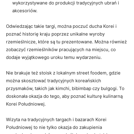
wykorzystywane do produkcji tradycyjnych ubrań ‌i
akcesoriów.
Odwiedzając takie ⁢targi, można poczuć ⁤ducha Korei i
poznać historię kraju poprzez unikalne wyroby
rzemieślnicze, które​ są ‌tu‍ prezentowane. ⁤Można również
zobaczyć rzemieślników⁤ pracujących na ‍miejscu, co
‌dodaje​ wyjątkowego uroku temu wydarzeniu.
Nie brakuje⁣ też stoisk z lokalnym street foodem, gdzie​
można‍ skosztować ‍tradycyjnych‌ koreańskich
przysmaków, ⁣takich‍ jak​ kimchi, bibimbap​ czy bulgogi. To
doskonała okazja do ⁤tego, aby⁤ poznać kulturę kulinarną
Korei⁤ Południowej.
Wizyta na tradycyjnych targach i bazarach Korei​
Południowej to nie tylko okazja⁢ do zakupienia