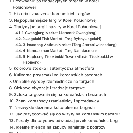
Przewodnik po tradycyjnych targach​ w Korei
Południowej
Historia i znaczenie koreańskich targów
Najpopularniejsze targi w Korei Południowej
Tradycyjne targi ‌i bazary w Korei Południowej
1.​ Gwangjang Market⁤ (Jarmark Gwangjang)
2. Jagalchi Fish Market (Targ Rybny Jagalchi)
3. ‌Insadong Antique Market (Targ‌ Staroci w Insadong)
4.⁢ Namdaemun Market ⁣(Targ⁣ Namdaemun)
5. Hapjeong Tteokbokki ⁣Town⁤ (Miasto Tteokbokki w
Hapjeong)
Kolorowe stoiska i autentyczna atmosfera
Kulinarne przysmaki na⁣ koreańskich⁤ bazarach
Unikalne wyroby rzemieślnicze​ na⁢ targach
Ciekawe obyczaje i tradycje targowe
Sztuka‌ targowania się na koreańskich bazarach
Znani koreańscy rzemieślnicy i sprzedawcy
Niezwykłe doznania ⁣kulturalne na targach
Jak przygotować się‌ do wizyty ⁣na koreańskim bazaru?
Porady dla turystów odwiedzających ‌koreańskie targi
Idealne miejsca na⁢ zakupy pamiątek⁣ z ​podróży