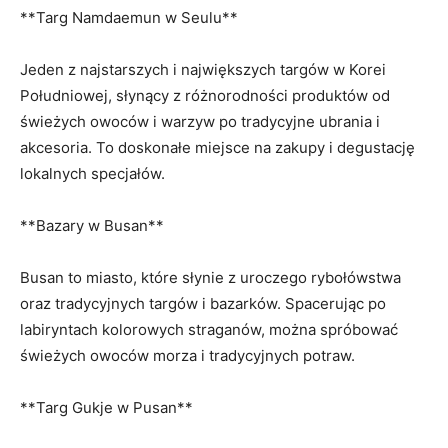
**Targ Namdaemun ‍w Seulu**
Jeden z najstarszych i największych targów w Korei
Południowej, słynący⁣ z różnorodności produktów od
świeżych owoców i warzyw po⁤ tradycyjne ubrania i
akcesoria. ​To ⁣doskonałe⁤ miejsce na zakupy ⁣i⁢ degustację
⁤lokalnych specjałów.
**Bazary w​ Busan**
Busan⁤ to miasto, które słynie ⁤z⁣ uroczego rybołówstwa
oraz​ tradycyjnych⁢ targów i bazarków. Spacerując po
labiryntach kolorowych straganów,​ można spróbować​
świeżych owoców morza i tradycyjnych ⁤potraw.
**Targ Gukje w Pusan**