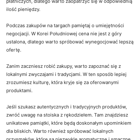
płatniczych, dlatego warto zaopatrzyć się w‍ odpowiednią
ilość pieniędzy.
Podczas zakupów⁢ na ‍targach pamiętaj o umiejętności
negocjacji. W‍ Korei Południowej cena nie jest ‌z góry
ustalona, dlatego‌ warto spróbować ‍wynegocjować lepszą
ofertę.
Zanim zaczniesz robić zakupy, warto ​zapoznać się​ z
lokalnymi zwyczajami‌ i tradycjami. W ten sposób lepiej
zrozumiesz kulturę, ‌która⁢ kryje ‌się ​za ⁢oferowanymi
produktami.
Jeśli​ szukasz autentycznych ‌i⁣ tradycyjnych produktów,
zwróć uwagę na stoiska⁣ z rękodziełem. Tam​ znajdziesz
unikatowe pamiątki, ⁢które ​będą doskonałym upominkiem
dla ‍bliskich. Warto również⁤ spróbować ⁣lokalnych
przysmaków, które są niezwykle aromatyczne ⁣i smaczne.