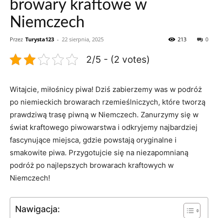
browary kraftowe w
Niemczech
Przez
Turysta123
-
22 sierpnia, 2025
213
0
2/5 - (2 votes)
Witajcie, miłośnicy piwa! Dziś zabierzemy was w podróż⁢
po niemieckich browarach‍ rzemieślniczych, które tworzą ​
prawdziwą trasę ⁣piwną w Niemczech. Zanurzymy się ⁢w
świat⁤ kraftowego piwowarstwa i odkryjemy⁣ najbardziej
fascynujące miejsca, gdzie powstają oryginalne i
smakowite piwa. ⁢Przygotujcie się ⁤na‌ niezapomnianą
podróż ‍po najlepszych browarach kraftowych w
Niemczech!
Nawigacja: