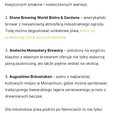
klasycznych smaków i nowoczesnych wariacji.
2.
Stone Brewing World‍ Bistro & Gardens
– amerykański
browar ⁤z niesamowitą atmosferą ​industrialnego ogrodu.
Tutaj ​można degustować unikatowe piwa,
które są
prawdziwą ucztą dla podniebienia
.
3.
Andechs Monastery⁣ Brewery
– ⁣położony na⁤ wzgórzu
klasztor z własnym browarem oferuje nie tylko ‌wyborną
jasną pszeniczną, ale ⁣także ⁢piękne widoki na okolicę.
4.
Augustiner Bräustuben
– ‌jedno ​z​ najbardziej
kultowych miejsc w‌ Monachium, gdzie można spróbować
⁢tradycyjnego bawarskiego lagera serwowanego prosto z
drewnianych beczek.
Dla miłośników piwa podróż po Niemczech to ⁣nie ‍tylko