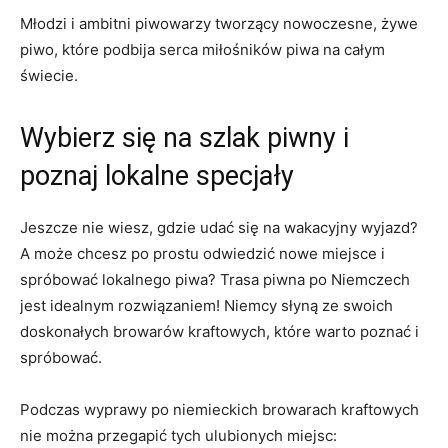
Młodzi i ambitni piwowarzy tworzący nowoczesne, ⁣żywe
piwo, które podbija serca miłośników piwa⁤ na ‍całym
świecie.
Wybierz⁢ się na szlak ‍piwny‌ i
poznaj⁤ lokalne ⁤specjały
Jeszcze nie ⁣wiesz, gdzie⁢ udać się na wakacyjny⁤ wyjazd?
A może chcesz ⁣po prostu odwiedzić nowe miejsce i
spróbować ⁤lokalnego​ piwa? Trasa piwna po Niemczech
jest idealnym rozwiązaniem! Niemcy słyną ze swoich
doskonałych⁣ browarów⁢ kraftowych, które warto poznać i
‌spróbować.
Podczas ‍wyprawy po niemieckich browarach ⁣kraftowych
nie ‍można ‍przegapić tych‍ ulubionych miejsc: