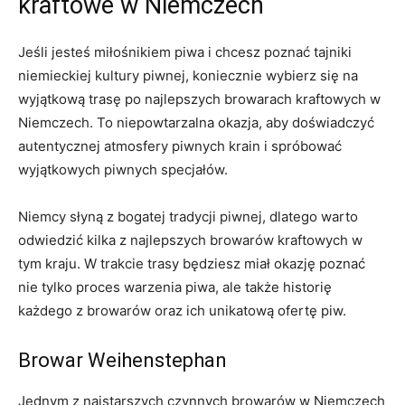
kraftowe w Niemczech
Jeśli jesteś miłośnikiem piwa i ⁢chcesz poznać ‌tajniki⁢
niemieckiej kultury ⁤piwnej, koniecznie wybierz ‍się‍ na
wyjątkową⁢ trasę po najlepszych browarach kraftowych‍ w
Niemczech.​ To niepowtarzalna okazja, aby doświadczyć⁢
autentycznej atmosfery ‌piwnych krain i spróbować
wyjątkowych piwnych specjałów.
Niemcy słyną z bogatej tradycji piwnej, dlatego warto
odwiedzić kilka z ⁣najlepszych browarów kraftowych w
⁣tym kraju. ⁤W trakcie trasy będziesz miał ‍okazję‌ poznać
nie tylko proces warzenia‍ piwa, ale także historię
każdego ⁢z browarów oraz ich unikatową ofertę piw.
Browar Weihenstephan
Jednym ⁤z najstarszych czynnych browarów w Niemczech