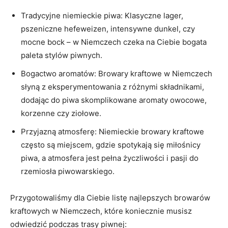
Tradycyjne ​niemieckie piwa: Klasyczne lager,
pszeniczne hefeweizen, ‍intensywne ‍dunkel, czy​
mocne bock – w ​Niemczech czeka na Ciebie ⁢bogata
paleta stylów piwnych.
Bogactwo ⁣aromatów: Browary kraftowe w Niemczech
słyną z eksperymentowania z różnymi składnikami,
dodając do piwa skomplikowane aromaty owocowe,
korzenne czy ziołowe.
Przyjazną atmosferę: Niemieckie browary kraftowe
często są miejscem, gdzie‍ spotykają ‍się miłośnicy
‌piwa, a atmosfera jest pełna ⁣życzliwości i ⁢pasji do
rzemiosła piwowarskiego.
Przygotowaliśmy dla Ciebie listę​ najlepszych browarów
kraftowych​ w Niemczech, które koniecznie ​musisz
odwiedzić podczas trasy piwnej: