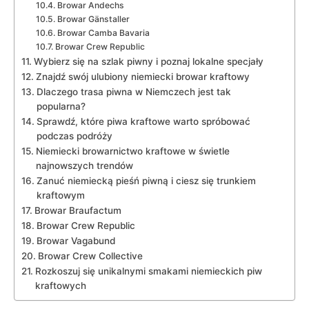
Browar Andechs
Browar Gänstaller
Browar Camba ⁢Bavaria
Browar ⁣Crew Republic
Wybierz⁢ się na szlak ‍piwny‌ i poznaj⁤ lokalne ⁤specjały
Znajdź ‌swój ulubiony niemiecki browar ​kraftowy
Dlaczego⁤ trasa piwna w Niemczech jest tak
popularna?
Sprawdź, ‍które⁢ piwa ​kraftowe warto spróbować⁤
podczas podróży
Niemiecki browarnictwo kraftowe w⁣ świetle
najnowszych trendów
Zanuć niemiecką pieśń piwną‌ i ciesz się trunkiem‍
kraftowym
Browar⁣ Braufactum
Browar ​Crew⁣ Republic
Browar Vagabund
Browar Crew Collective
Rozkoszuj się unikalnymi smakami niemieckich piw
kraftowych