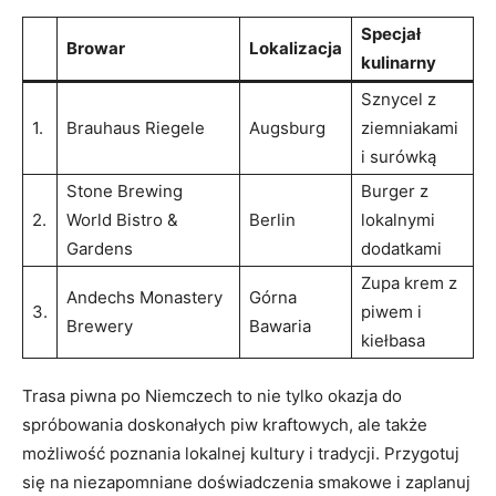
Specjał
Browar
Lokalizacja
kulinarny
Sznycel z
1.
Brauhaus Riegele
Augsburg
ziemniakami
i⁢ surówką
Stone ​Brewing
Burger z
2.
World Bistro &
Berlin
lokalnymi
Gardens
dodatkami
Zupa​ krem z
Andechs ‌Monastery
Górna ​
3.
piwem i
Brewery
Bawaria
kiełbasa
Trasa piwna‌ po ‌Niemczech ​to nie tylko okazja do
spróbowania doskonałych piw​ kraftowych, ale także
możliwość poznania ‌lokalnej kultury i tradycji. Przygotuj
się⁣ na niezapomniane​ doświadczenia smakowe i zaplanuj