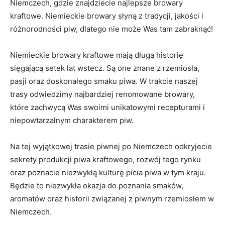
Niemczech, gdzie znajdziecie najlepsze browary
kraftowe. Niemieckie browary słyną z tradycji, jakości i
różnorodności piw, dlatego nie może Was tam zabraknąć!
Niemieckie​ browary kraftowe mają długą historię
sięgającą setek ⁤lat ‌wstecz. Są one znane z rzemiosła,
pasji oraz doskonałego smaku‌ piwa. ⁣W trakcie naszej
trasy ‍odwiedzimy najbardziej renomowane browary,
‍które zachwycą Was swoimi ‍unikatowymi ​recepturami⁤ i⁤
niepowtarzalnym charakterem piw.
Na tej ‌wyjątkowej trasie piwnej po Niemczech odkryjecie
sekrety produkcji piwa‍ kraftowego,⁢ rozwój tego rynku
oraz poznacie niezwykłą kulturę⁣ picia piwa w ‌tym kraju.
Będzie to niezwykła okazja do‌ poznania smaków,
aromatów oraz historii związanej ‌z ‍piwnym rzemiosłem w
Niemczech.