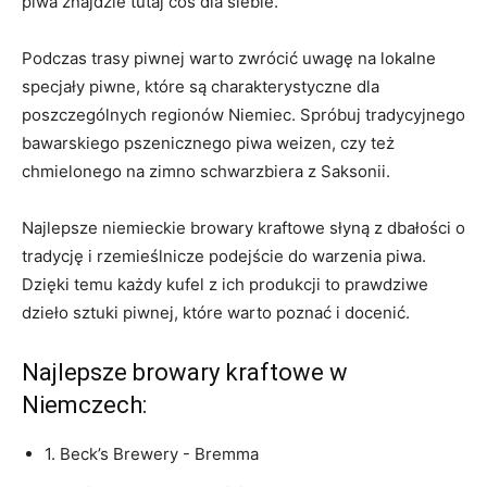
piwa znajdzie tutaj coś dla siebie.
Podczas ⁣trasy piwnej warto zwrócić uwagę na lokalne
‌specjały piwne, które ​są charakterystyczne dla
⁤poszczególnych​ regionów Niemiec. Spróbuj tradycyjnego
‌bawarskiego pszenicznego piwa weizen, czy też⁤
chmielonego na zimno⁣ schwarzbiera z Saksonii.
Najlepsze ‌niemieckie browary kraftowe słyną​ z dbałości o
tradycję‌ i rzemieślnicze podejście do warzenia piwa.
⁢Dzięki temu każdy kufel z ich produkcji to‍ prawdziwe
dzieło sztuki piwnej,‍ które warto poznać i docenić.
Najlepsze browary kraftowe w
Niemczech:
1. Beck’s Brewery -⁤ Bremma