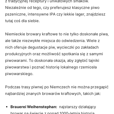
z tradycyjnej receptury i unikatowych smaków.
⁢Niezależnie od tego, czy preferujesz klasyczne piwo
pszeniczne,⁢ intensywne IPA czy lekkie lager, znajdziesz
tutaj ​coś dla siebie.
Niemieckie browary ⁤kraftowe‍ to nie ‍tylko doskonałe piwa,
‍ale także ⁢niezwykłe miejsca do odwiedzenia. ⁤Wiele z
nich⁤ oferuje degustacje ​piw, wycieczki po zakładach
produkcyjnych oraz‌ możliwość spotkania się ⁣z samymi
piwowarami. To doskonała okazja, aby zgłębić tajniki
piwowarstwa i poznać historię​ lokalnego rzemiosła‍
piwowarskiego.
Podczas trasy ⁤piwnej po​ Niemczech nie można przegapić
najbardziej ‌znanych ​browarów⁢ kraftowych, takich jak:
Brauerei Weihenstephan:
⁣ najstarszy działający‌
browar na​ świecie z ponad 1000-letnią historią.