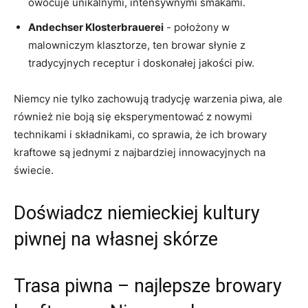
owocuje unikalnymi, intensywnymi smakami.
Andechser Klosterbrauerei
-⁤ położony w
malowniczym ⁣klasztorze, ten browar słynie z
⁤tradycyjnych⁢ receptur i doskonałej jakości ⁣piw.
Niemcy nie tylko zachowują ⁣tradycję warzenia⁢ piwa, ale
również nie boją ‍się eksperymentować z nowymi‌
technikami ‍i ⁢składnikami,⁢ co sprawia, że ich browary
kraftowe są‌ jednymi z najbardziej‌ innowacyjnych ⁣na​
świecie.
Doświadcz niemieckiej kultury
piwnej na własnej skórze
Trasa ‍piwna – najlepsze⁢ browary