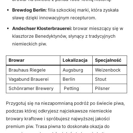
Brewdog Berlin:
filia szkockiej marki, która⁢ zyskała
sławę‌ dzięki innowacyjnym recepturom.
Andechser ⁤Klosterbrauerei:
⁤browar ⁣mieszcący się w
klasztorze Benedyktynów, słynący ‍z tradycyjnych
niemieckich ⁤piw.
Browar
Lokalizacja
Specjalność
Brauhaus Riegele
Augsburg
Weizenbock
⁢Vagabund Brauerei
Berlin
Stout
Schönramer Brewery
⁣ Petting
Pilsner
Przygotuj się na niezapomnianą podróż po świecie piwa,
podczas której odkryjesz najciekawsze niemieckie
browary kraftowe ‍i spróbujesz najwyższej jakości
premium piw. Trasa piwna to doskonała okazja do