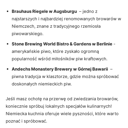
Brauhaus Riegele w Augsburgu
⁤ – jedno z
najstarszych i ‍najbardziej renomowanych browarów w
Niemczech, znane⁢ z tradycyjnego rzemiosła
piwowarskiego.
Stone Brewing ⁢World Bistro & Gardens⁢ w Berlinie
​-‌
amerykańskie piwo, które zyskało ogromną​
popularność‍ wśród miłośników piw kraftowych.
Andechs Monastery Brewery w Górnej Bawarii
⁣ –
piwna tradycja w klasztorze, gdzie można spróbować
doskonałych niemieckich piw.
Jeśli masz ochotę na ‌przerwę od zwiedzania browarów,
koniecznie spróbuj lokalnych specjałów kulinarnych!
Niemiecka⁤ kuchnia oferuje wiele ​pyszności, które warto
poznać i spróbować.