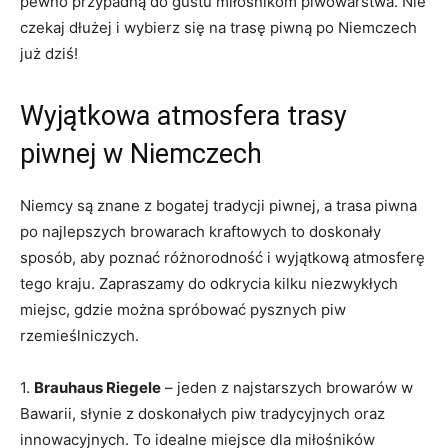
pewno przypadną ⁣do gustu miłośnikom ​piwowarstwa.⁣ Nie
czekaj ⁤dłużej i wybierz się na‌ trasę piwną po Niemczech
już dziś!
Wyjątkowa atmosfera trasy
piwnej w⁢ Niemczech
Niemcy są znane z bogatej tradycji piwnej, a ⁢trasa piwna
po najlepszych browarach⁤ kraftowych to‌ doskonały
sposób,⁤ aby poznać różnorodność i wyjątkową atmosferę
tego⁣ kraju. Zapraszamy do odkrycia kilku niezwykłych
miejsc, gdzie można spróbować‍ pysznych piw
rzemieślniczych.
1.
Brauhaus ⁤Riegele
– jeden ⁤z⁣ najstarszych ⁤browarów w
Bawarii, słynie z doskonałych piw tradycyjnych oraz
innowacyjnych. To‍ idealne miejsce ⁢dla miłośników