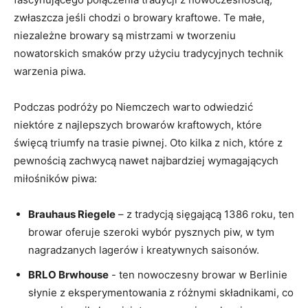
zwłaszcza jeśli chodzi o browary kraftowe. Te małe,
niezależne browary są mistrzami ​w​ tworzeniu
nowatorskich smaków przy ‍użyciu tradycyjnych technik
warzenia piwa.
Podczas ⁣podróży po Niemczech warto odwiedzić
niektóre‌ z najlepszych browarów kraftowych, które ​
święcą⁤ triumfy na trasie piwnej. ​Oto kilka z nich, które z
pewnością⁤ zachwycą nawet najbardziej wymagających
miłośników piwa:
Brauhaus ‍Riegele
– z ⁢tradycją sięgającą 1386 roku, ten
browar oferuje⁢ szeroki wybór pysznych‍ piw, w tym
nagradzanych⁢ lagerów i kreatywnych saisonów.
BRLO ⁢Brwhouse
‍-‍ ten nowoczesny browar w‌ Berlinie
słynie z eksperymentowania z różnymi‌ składnikami, co