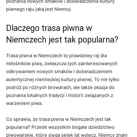
poznania nowych smaków⁣ i doświadczenia ⁤kultury
piwnego ‍raju jaką⁢ jest Niemcy.
Dlaczego⁤ trasa piwna w
Niemczech jest tak popularna?
Trasa piwna w‌ Niemczech to prawdziwy raj ⁢dla
miłośników piwa,‌ zwłaszcza ⁣tych zainteresowanych
⁣odkrywaniem nowych smaków i doświadczeniem
‌autentycznej niemieckiej kultury piwnej. To ⁢nie tylko
podróż po różnych browarach, ⁢ale także⁤ okazja ⁢do
poznania lokalnych tradycji i historii związanych z
warzeniem piwa.
Co sprawia, że ⁢trasa piwna w⁤ Niemczech jest tak
popularna?⁣ Przede wszystkim⁤ bogate dziedzictwo
piwowarskie, które⁤ sięga setek lat wstecz. Niemcy‍ znani