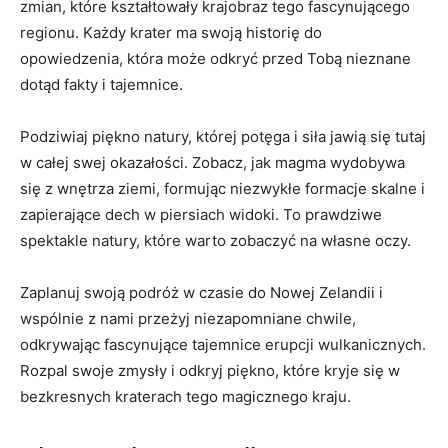
zmian, które kształtowały krajobraz tego fascynującego
regionu. Każdy krater ma swoją historię do
opowiedzenia, która ⁢może odkryć przed Tobą nieznane
dotąd fakty i tajemnice.
Podziwiaj piękno natury, której potęga i siła ​jawią⁢ się tutaj
‍w ⁣całej swej okazałości. Zobacz, jak magma ⁤wydobywa
się z wnętrza ziemi, formując​ niezwykłe​ formacje skalne i
zapierające dech w piersiach widoki. To prawdziwe
spektakle natury, które warto zobaczyć na własne ⁤oczy.
Zaplanuj swoją podróż w czasie do Nowej Zelandii ​i
⁤wspólnie z ⁤nami przeżyj niezapomniane chwile,
odkrywając fascynujące tajemnice erupcji​ wulkanicznych.
⁣Rozpal swoje zmysły i ⁣odkryj piękno, które kryje‌ się w
⁣bezkresnych kraterach tego magicznego kraju.