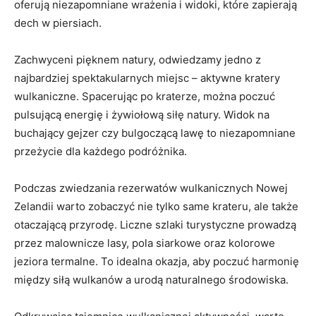
oferują niezapomniane wrażenia i​ widoki, które zapierają
⁤dech w ‍piersiach.
Zachwyceni⁣ pięknem ​natury, odwiedzamy jedno⁢ z
najbardziej spektakularnych miejsc – aktywne kratery
wulkaniczne. Spacerując po kraterze, można poczuć
pulsującą ​energię i żywiołową siłę ‌natury. Widok na
⁣buchający gejzer czy bulgoczącą lawę to niezapomniane
przeżycie dla każdego podróżnika.
Podczas ⁣zwiedzania rezerwatów wulkanicznych Nowej
Zelandii warto zobaczyć nie tylko same krateru, ale także
otaczającą przyrodę. Liczne szlaki turystyczne prowadzą
przez malownicze lasy, pola siarkowe oraz kolorowe
jeziora termalne. ‌To idealna okazja, aby poczuć harmonię
między siłą wulkanów a urodą naturalnego środowiska.