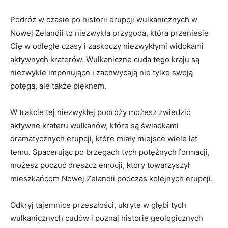
Podróż ​w ⁣czasie po historii⁤ erupcji wulkanicznych w
Nowej Zelandii to niezwykła przygoda, która przeniesie
Cię w odległe czasy i zaskoczy niezwykłymi widokami
aktywnych kraterów. Wulkaniczne‍ cuda tego kraju są
niezwykle‍ imponujące i zachwycają nie tylko swoją
potęgą, ale także⁣ pięknem.
W trakcie tej‍ niezwykłej podróży możesz zwiedzić
aktywne krateru wulkanów, ⁣które są świadkami
dramatycznych⁢ erupcji, które miały miejsce wiele lat
temu. Spacerując ‌po brzegach ⁢tych potężnych formacji,
możesz poczuć dreszcz emocji, ​który towarzyszył
mieszkańcom Nowej Zelandii⁢ podczas kolejnych erupcji.
Odkryj tajemnice przeszłości, ukryte ⁣w głębi ‌tych
wulkanicznych cudów ⁤i poznaj historię⁣ geologicznych