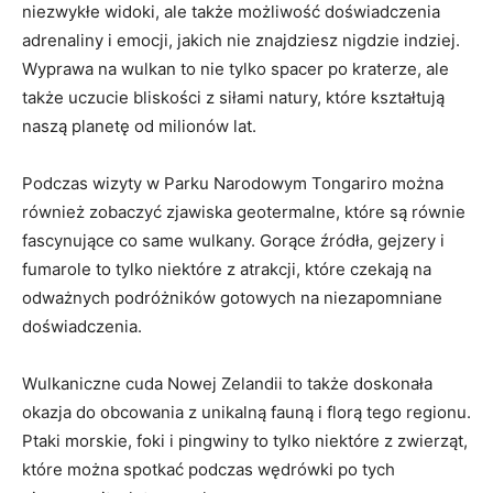
niezwykłe widoki, ale⁢ także możliwość doświadczenia
adrenaliny i emocji, jakich ‍nie znajdziesz‌ nigdzie indziej.
Wyprawa na‌ wulkan to nie tylko spacer po kraterze, ale
także uczucie bliskości z siłami natury, które kształtują
naszą planetę od milionów lat.
Podczas‌ wizyty ‍w ⁤Parku Narodowym Tongariro można ​
również zobaczyć zjawiska geotermalne, które są równie
fascynujące co same wulkany. Gorące źródła,⁢ gejzery i
fumarole‌ to tylko niektóre z atrakcji, które czekają ‍na
odważnych ‍podróżników gotowych na niezapomniane
doświadczenia.
Wulkaniczne cuda Nowej Zelandii ⁤to także doskonała
okazja do obcowania z unikalną ‍fauną i florą tego ⁢regionu.‌
Ptaki morskie,⁤ foki i pingwiny to tylko⁢ niektóre z zwierząt,
które można spotkać podczas wędrówki po tych