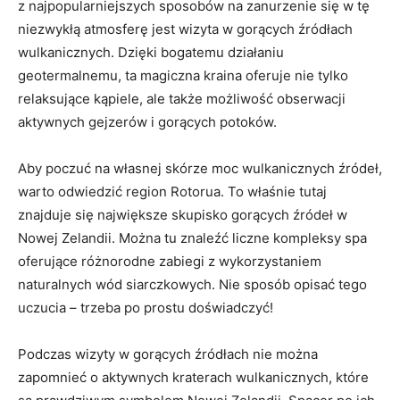
⁢z najpopularniejszych sposobów ⁣na zanurzenie się w tę
niezwykłą atmosferę jest wizyta w ​gorących źródłach
wulkanicznych. Dzięki bogatemu działaniu
geotermalnemu, ta⁤ magiczna‍ kraina⁤ oferuje nie tylko
relaksujące kąpiele, ale także możliwość obserwacji
aktywnych gejzerów i gorących potoków.
Aby ​poczuć na własnej skórze moc ‌wulkanicznych źródeł,
warto odwiedzić‌ region Rotorua.⁤ To właśnie tutaj
znajduje się największe skupisko gorących​ źródeł w
Nowej Zelandii. Można tu znaleźć liczne kompleksy spa
⁣oferujące różnorodne zabiegi z wykorzystaniem
naturalnych ⁢wód siarczkowych. Nie ‌sposób opisać⁢ tego
uczucia – trzeba ⁣po ⁢prostu doświadczyć!
Podczas wizyty w gorących źródłach nie można
zapomnieć o aktywnych kraterach wulkanicznych, które