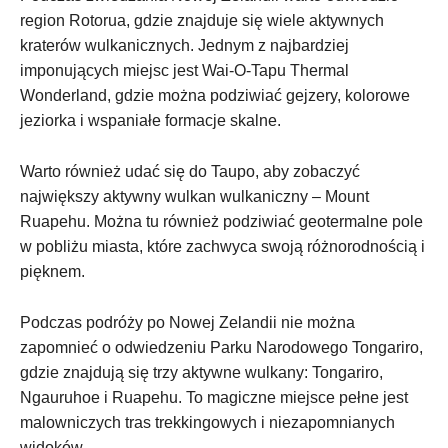
region Rotorua, gdzie znajduje się wiele aktywnych
‌kraterów wulkanicznych. Jednym z najbardziej
imponujących miejsc ‍jest Wai-O-Tapu Thermal
Wonderland, gdzie można⁤ podziwiać gejzery, kolorowe
jeziorka i‌ wspaniałe formacje skalne.
Warto również udać‌ się do Taupo, aby zobaczyć
⁢największy aktywny wulkan wulkaniczny – Mount
Ruapehu. Można tu⁤ również podziwiać geotermalne pole
w pobliżu miasta, które zachwyca swoją różnorodnością i
pięknem.
Podczas podróży⁢ po Nowej Zelandii ‍nie można⁣
zapomnieć o odwiedzeniu‍ Parku Narodowego⁣ Tongariro,
gdzie znajdują‌ się trzy aktywne wulkany: Tongariro,
Ngauruhoe i Ruapehu. To magiczne miejsce pełne jest⁣
malowniczych⁤ tras trekkingowych i niezapomnianych
widoków.