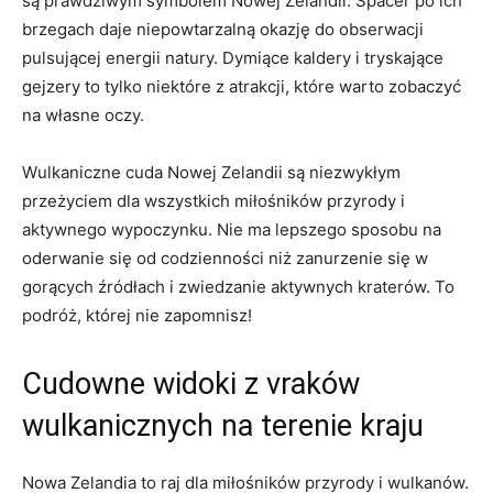
są prawdziwym symbolem Nowej Zelandii. ‌Spacer⁤ po ich
brzegach daje niepowtarzalną okazję do obserwacji
pulsującej energii natury. Dymiące kaldery ​i tryskające‌
gejzery to‌ tylko niektóre z atrakcji, które warto zobaczyć
na⁢ własne oczy.
Wulkaniczne cuda ⁣Nowej Zelandii są niezwykłym
przeżyciem dla ​wszystkich miłośników⁣ przyrody i⁢
aktywnego wypoczynku. Nie ma lepszego ‌sposobu na
oderwanie się od codzienności niż zanurzenie się⁤ w
gorących źródłach i zwiedzanie aktywnych ⁤kraterów. ⁤To
podróż, której nie zapomnisz!
Cudowne widoki z vraków
wulkanicznych na terenie kraju
Nowa Zelandia to raj dla miłośników przyrody i wulkanów.