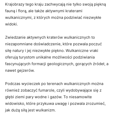
Krajobrazy tego kraju ‌zachwycają nie tylko swoją piękną
fauną i florą, ale‍ także aktywnymi kraterami
wulkanicznymi, z których‌ można podziwiać niezwykłe
widoki.
Zwiedzanie aktywnych kraterów ‍wulkanicznych ‌to
niezapomniane doświadczenie, które pozwala ‌poczuć
siłę natury i jej niezwykłe piękno. Wulkaniczne vraki
oferują turystom unikalne możliwości ​podziwiania
fascynujących formacji geologicznych, gorących źródeł, a
nawet gejzerów.
Podczas wycieczek po terenach wulkanicznych można
również zobaczyć⁣ fumarole, czyli wydobywające się ⁤z
głębi ziemi pary wodne‌ i gazów. To niesamowite
‌widowisko, które‍ przykuwa uwagę⁤ i pozwala zrozumieć,
jak dużą siłą jest⁢ wulkanizm.