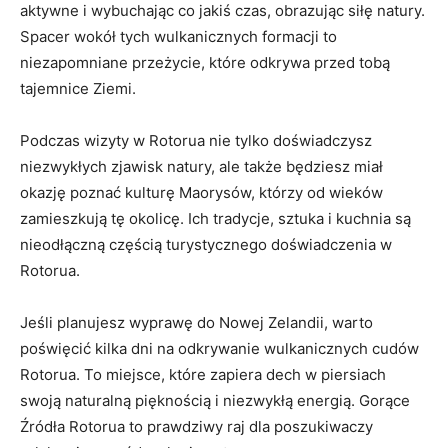
aktywne‌ i wybuchając co‌ jakiś ‍czas, obrazując siłę‌ natury.
Spacer wokół tych‍ wulkanicznych formacji to
niezapomniane⁢ przeżycie, które odkrywa przed tobą
tajemnice‌ Ziemi.
Podczas wizyty w Rotorua nie tylko doświadczysz
niezwykłych zjawisk natury, ale ⁣także będziesz miał
okazję ⁣poznać kulturę Maorysów, którzy⁤ od wieków
‌zamieszkują tę okolicę. ‍Ich tradycje, sztuka⁣ i kuchnia są
nieodłączną częścią turystycznego doświadczenia w
Rotorua.
Jeśli planujesz ⁤wyprawę do‍ Nowej ⁣Zelandii, warto
poświęcić kilka⁤ dni na odkrywanie wulkanicznych cudów
Rotorua. To miejsce, które zapiera dech w piersiach
swoją naturalną pięknością i niezwykłą energią. Gorące
Źródła Rotorua to prawdziwy raj dla poszukiwaczy