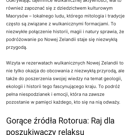
Odkrywając tajemnice wulkanicznej aktywności, warto
również zapoznać się z dziedzictwem⁣ kulturowym
Maorysów – lokalnego ⁤ludu, którego⁣ mitologia i tradycje
często są ⁣związane z wulkanicznymi formacjami. To
⁣niezwykłe połączenie historii, magii i ‌natury sprawia, że
podróżowanie po ‍Nowej Zelandii‍ staje się niezwykłą
przygodą.
Wizyta w rezerwatach⁣ wulkanicznych Nowej Zelandii to
nie tylko okazja‍ do obcowania z ⁣niezwykłą przyrodą, ale
także do poszerzenia swojej⁢ wiedzy na ⁤temat ⁤geologii,
ekologii i historii tego ⁤fascynującego kraju. To podróż
pełna niespodzianek i emocji, która na zawsze
pozostanie w pamięci każdego, kto się na nią odważy.
Gorące źródła Rotorua: ⁤Raj dla
⁤poszukiwaczy relaksu