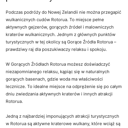
Podczas podróży do Nowej Zelandii ⁢nie można⁣ przegapić
wulkanicznych cudów Rotorua. To miejsce ‍pełne
aktywnych gejzerów, gorących źródeł ⁤i malowniczych
kraterów wulkanicznych. Jednym ‍z głównych‍ punktów
turystycznych w ​tej okolicy są Gorące‍ Źródła Rotorua –
prawdziwy raj​ dla poszukiwaczy relaksu ⁤i spokoju.
W Gorących⁣ Źródłach Rotorua możesz doświadczyć
niezapomnianego relaksu, ⁢kąpiąc ‍się w naturalnych
gorących ​basenach, gdzie woda ma‌ właściwości
lecznicze. To idealne miejsce na odprężenie się po całym
‍dniu zwiedzania aktywnych​ kraterów ⁢i innych ⁤atrakcji
Rotorua.
Jedną z najbardziej imponujących atrakcji​ turystycznych
w ​Rotorua są aktywne kraterowe wulkany, które wciąż są