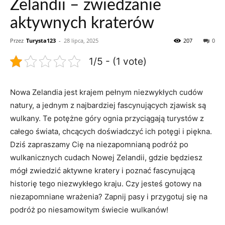
Zelandii – zwiedzanie
aktywnych kraterów
Przez
Turysta123
-
28 lipca, 2025
207
0
1/5 - (1 vote)
Nowa⁣ Zelandia⁢ jest krajem ⁣pełnym⁢ niezwykłych cudów
natury, a‍ jednym z najbardziej⁤ fascynujących zjawisk są
⁢wulkany. Te potężne góry ognia przyciągają turystów z
całego świata, chcących doświadczyć ich potęgi i piękna.
Dziś ‍zapraszamy Cię ⁣na niezapomnianą podróż ⁢po‌
wulkanicznych cudach Nowej Zelandii, ⁣gdzie będziesz⁢
mógł zwiedzić aktywne kratery i poznać fascynującą ​
historię tego niezwykłego​ kraju. Czy jesteś gotowy na
niezapomniane⁣ wrażenia? Zapnij pasy i przygotuj się na
podróż po niesamowitym świecie wulkanów!