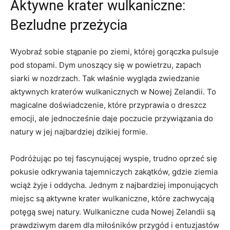
Aktywne krater wulkaniczne:
Bezludne przeżycia
Wyobraź sobie stąpanie po ziemi, której ⁣gorączka pulsuje
pod stopami. Dym⁤ unoszący się‍ w powietrzu, zapach
siarki w nozdrzach. Tak właśnie wygląda zwiedzanie
aktywnych ⁢kraterów wulkanicznych w Nowej Zelandii. To
magicalne doświadczenie, które ⁣przyprawia o dreszcz
emocji, ale ⁤jednocześnie⁤ daje poczucie przywiązania do
natury w jej ‍najbardziej dzikiej formie.
Podróżując po ⁤tej fascynującej wyspie, trudno​ oprzeć się
pokusie odkrywania tajemniczych zakątków, gdzie ziemia
wciąż żyje i oddycha. Jednym z najbardziej imponujących
miejsc są aktywne ​krater wulkaniczne,​ które zachwycają
potęgą swej‌ natury.⁤ Wulkaniczne cuda ​Nowej Zelandii są
prawdziwym darem dla miłośników przygód‍ i entuzjastów