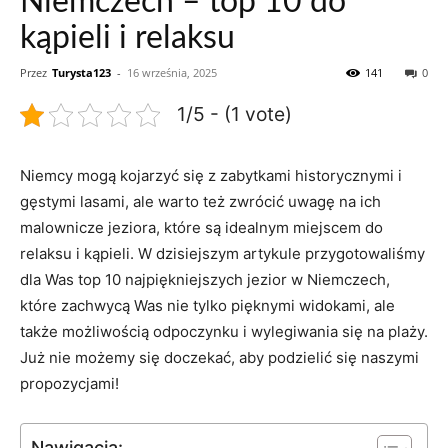
Niemczech – top 10 do
kąpieli i relaksu
Przez
Turysta123
-
16 września, 2025
141
0
1/5 - (1 vote)
Niemcy mogą​ kojarzyć się z zabytkami historycznymi i
gęstymi lasami, ale warto też zwrócić uwagę na ich
malownicze jeziora, które są idealnym miejscem⁣ do
relaksu i kąpieli. ⁢W dzisiejszym artykule przygotowaliśmy
dla Was top 10 najpiękniejszych jezior w Niemczech,
które zachwycą Was nie tylko‌ pięknymi widokami, ale
także możliwością odpoczynku i wylegiwania się na plaży.
Już nie możemy ⁢się ⁤doczekać, aby podzielić się naszymi⁣
propozycjami!
Nawigacja: