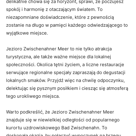
delikatnie chowa się za horyzont, sprawi, że poczujesz
⁤spokój i harmonię z otaczającym światem. To​
niezapomniane doświadczenie, które z pewnością
zostanie ⁢na długo w pamięci każdego odwiedzającego to
wyjątkowe miejsce.
Jezioro Zwischenahner Meer to nie tylko atrakcja ​
turystyczna, ale także ‍ważne miejsce dla lokalnej​
społeczności. Okolica tętni życiem, a liczne restauracje
serwujące ​regionalne specjały zapraszają do degustacji
lokalnych smaków. Przyjdź więc na chwilę odpoczynku,
delektując się pysznym posiłkiem i ciesząc się atmosferą⁢
tego urokliwego miejsca.
Warto podkreślić, że Jezioro Zwischenahner Meer
znajduje się w niewielkiej odległości od popularnego
kurortu uzdrowiskowego Bad Zwischenahn.⁣ To
doskonała okazja, by połączyć wypoczynek na brzegu