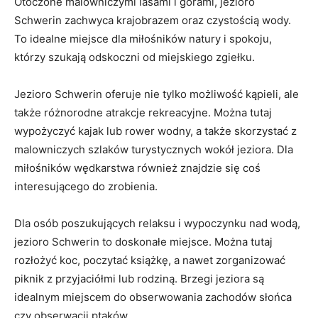
Otoczone malowniczymi lasami i górami, jezioro
Schwerin zachwyca krajobrazem oraz czystością ‍wody.
To ⁢idealne⁣ miejsce dla miłośników natury i‌ spokoju,
którzy szukają odskoczni od miejskiego zgiełku.
Jezioro Schwerin oferuje nie ⁣tylko możliwość kąpieli, ale
także różnorodne atrakcje rekreacyjne. Można tutaj
⁤wypożyczyć kajak lub rower wodny, a ​także‌ skorzystać z
malowniczych szlaków turystycznych⁢ wokół jeziora. Dla
miłośników wędkarstwa również znajdzie się coś
interesującego do zrobienia.
Dla osób poszukujących relaksu‍ i wypoczynku nad wodą,
jezioro Schwerin to doskonałe miejsce. ‌Można tutaj
rozłożyć koc, poczytać książkę, a nawet zorganizować
piknik z przyjaciółmi lub rodziną. Brzegi jeziora są
idealnym miejscem do obserwowania zachodów słońca
czy obserwacji ptaków.