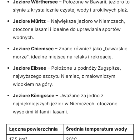
Jeziore Wörthersee
– Położone w Bawarii, jezioro to
słynie z krystalicznie czystej wody⁣ i urokliwych ⁢plaż.
Jeziore Müritz
– Największe jezioro w Niemczech,
otoczone lasami i ⁣idealne do uprawiania sportów
wodnych.
Jeziore Chiemsee
– Znane również jako „bawarskie
morze”, idealne miejsce na relaks i rekreację.
Jeziore Eibsee
– Położone ⁢u podnóży Zugspitze,
najwyższego szczytu Niemiec, z malowniczym
widokiem na góry.
Jeziore Königssee
– Uważane za jedno z
najpiękniejszych jezior w Niemczech, otoczone
wysokimi klifami i lasami.
Łączna powierzchnia
Średnia temperatura wody
17.5 km²
20°C