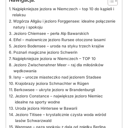
Najpiękniejsze jeziora w Niemczech – top ​10 do kąpieli i
relaksu
Wzgórza Allgäu i jezioro Forggensee: idealne połączenie
natury ⁣i spokoju
Jezioro Chiemsee – perła Alp Bawarskich
Eifel – malownicze jezioro Rursee otoczone lasami
Jezioro Bodensee​ – uroda na styku trzech krajów
Poznań magiczne‌ jezioro Schwerin
Najpiękniejsze jeziora w Niemczech – TOP 10
Jezioro ⁣Zwischenahner Meer – raj dla miłośników
wędkowania
Isny – urocze miasteczko nad jeziorem Stadsee
Krajobrazy jeziora Schmachter w Rügen
Berkowsee‍ – ukryte jezioro w‍ Brandenburgii
Jezioro Constance – największe jezioro⁣ Niemiec
idealne na sporty wodne
Uroda jeziora​ Hintersee w Bawarii
Jezioro Titisee – krystalicznie czysta woda wśród
lasów Schwarzwald
Wannsee –‍ oaza spokoju z dala od zgiełku Berlina